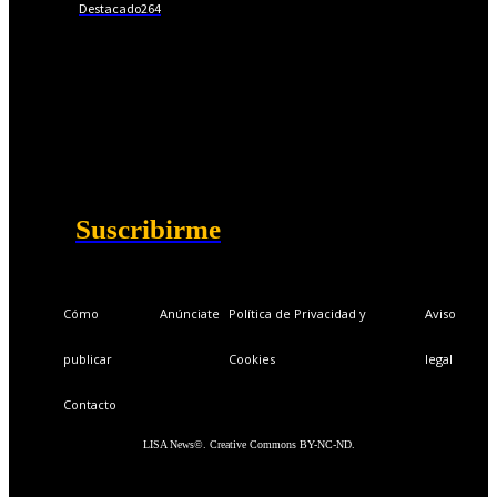
Destacado
264
📩Suscríbete gratis
Ventajas exclusivas para suscriptores:
Boletines semanales y prospectivos.
Becas en Cursos y Másteres universitarios.
Acceso exclusivo a Masterclass y Eventos.
Acceso a +120 ofertas de trabajo semanales.
Acceso a LISA Comunidad y LISA Challenge.
Suscribirme
Cómo
Anúnciate
Política de Privacidad y
Aviso
publicar
Cookies
legal
Contacto
LISA News©. Creative Commons BY-NC-ND.