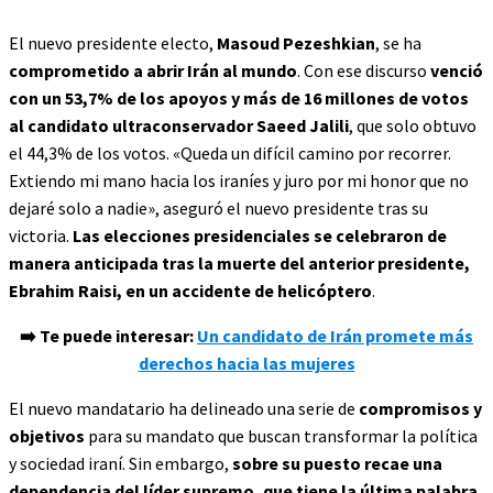
El nuevo presidente electo,
Masoud Pezeshkian
, se ha
comprometido a abrir Irán al mundo
. Con ese discurso
venció
con un 53,7% de los apoyos y más de 16 millones de votos
al candidato ultraconservador Saeed Jalili
, que solo obtuvo
el 44,3% de los votos. «Queda un difícil camino por recorrer.
Extiendo mi mano hacia los iraníes y juro por mi honor que no
dejaré solo a nadie», aseguró el nuevo presidente tras su
victoria.
Las elecciones presidenciales se celebraron de
manera anticipada tras la muerte del anterior presidente,
Ebrahim Raisi, en un accidente de helicóptero
.
➡️ Te puede interesar:
Un candidato de Irán promete más
derechos hacia las mujeres
El nuevo mandatario ha delineado una serie de
compromisos y
objetivos
para su mandato que buscan transformar la política
y sociedad iraní. Sin embargo,
sobre su puesto recae una
dependencia del líder supremo, que tiene la última palabra