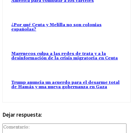
América para combatir a los cárteles
¿Por qué Ceuta y Melilla no son colonias
españolas?
Marruecos culpa a las redes de trata y a la
desinformación de la crisis migratoria en Ceuta
Trump anuncia un acuerdo para el desarme total
de Hamás y una nueva gobernanza en Gaza
Dejar respuesta:
Com