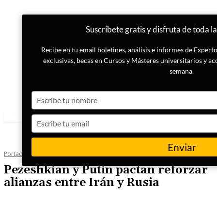
Suscríbete gratis y disfruta de toda l
Recibe en tu email boletines, análisis e informes de Exper
exclusivas, becas en Cursos y Másteres universitarios y ac
semana.
Type
your
name
Type
your
email
Enviar
Portada
Actualidad
Pezeshkian y Putin pactan reforzar
alianzas entre Irán y Rusia