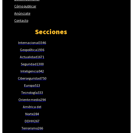
Cómo publicar
Anúnciate
Contacto
Secciones
Internacional
3346
Geopolítica
1936
Actualidad
1671
Seguridad
1300
Inteligencia
942
Ciberseguridad
750
Europa
513
Tecnología
333
Oriente medio
294
América del
Norte
284
DDHH
267
Terrorismo
266