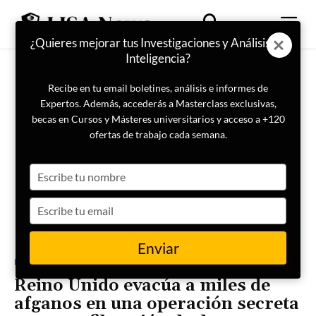
¿Quieres mejorar tus Investigaciones y Análisis de
Inteligencia?
Recibe en tu email boletines, análisis e informes de
Expertos. Además, accederás a Masterclass exclusivas,
becas en Cursos y Másteres universitarios y acceso a +120
ofertas de trabajo cada semana.
Type
your
name
Type
your
email
Enviar
Portada
Actualidad
Reino Unido evacúa a miles de
afganos en una operación secreta