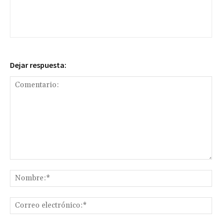
Dejar respuesta:
Comentario:
No
Co
ele