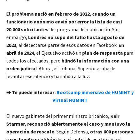
El problema nació en febrero de 2022, cuando un
funcionario anónimo envió por error la lista de casi
20.000 solicitantes
del programa de reubicación. Sin
embargo,
Londres no supo del fallo hasta agosto de
2023
, al detectarse parte de esos datos en Facebook.
En
abril de 2024
, el Ejecutivo activó un
plan de respuesta
para
todos los afectados, pero
blindó la información con una
orden judicial
. Ahora, el Tribunal Superior acaba de
levantar ese silencio y ha salido a la luz.
➡️ Te puede interesar:
Bootcamp inmersivo de HUMINT y
Virtual HUMINT
El nuevo gabinete del primer ministro británico,
Keir
Starmer, reconoció abiertamente el caso y mantuvo la
operación de rescate
. Según Defensa,
otras 600 personas
y sus familias saldrán
del país antes de que finalice el