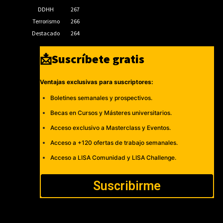
DDHH
267
Terrorismo
266
Destacado
264
📩Suscríbete gratis
Ventajas exclusivas para suscriptores:
Boletines semanales y prospectivos.
Becas en Cursos y Másteres universitarios.
Acceso exclusivo a Masterclass y Eventos.
Acceso a +120 ofertas de trabajo semanales.
Acceso a LISA Comunidad y LISA Challenge.
Suscribirme