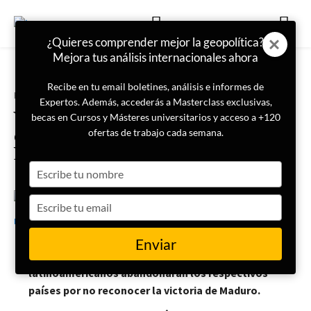
¿Quieres comprender mejor la geopolítica?
Mejora tus análisis internacionales ahora
Recibe en tu email boletines, análisis e informes de
Portada
Actualidad
Expertos. Además, accederás a Masterclass exclusivas,
Venezuela suspende relaciones
becas en Cursos y Másteres universitarios y acceso a +120
diplomáticas con 7 países
ofertas de trabajo cada semana.
latinoamericanos
Type
your
name
Type
31 de julio de 2024
LISA News
your
email
Enviar
Los diplomáticos de Venezuela de siete países
latinoamericanos abandonarán los respectivos
países por no reconocer la victoria de Maduro.