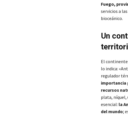
Fuego, provi
servicios a la
bioceánico.
Un cont
territor
El continente
lo indica: «An
regulador tér
importancia g
recursos nat
plata, níquel,
esencial:
la A
del mundo
; 