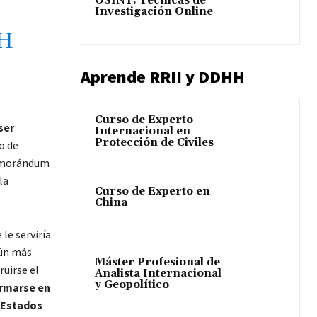
OSINT: Técnicas de
Investigación Online
H
Aprende RRII y DDHH
Curso de Experto
ser
Internacional en
Protección de Civiles
o de
memorándum
la
Curso de Experto en
China
 le serviría
aún más
Máster Profesional de
ruirse el
Analista Internacional
y Geopolítico
ormarse en
n Estados