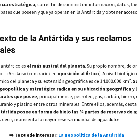
ncia estratégica
, con el fin de suministrar información, datos, bi
s bases que poseen y que ya operan en la Antártida y obtener acceso
exto de la Antártida y sus reclamos
iales
 antártico es
el más austral del planeta
. Su propio nombre, de or
t» – «Artikos» (contrario/ en
oposición
al Ártico
). A nivel biológico
mico del planeta y su extensión geográfica es de 14.000.000 km².
S
eopolítica y estratégica radica en su ubicación geográfica y 
urales que posee
; principalmente, petróleo, gas, carbón, hierro, 
 uranio y platino entre otros minerales. Entre ellos, además, dest
ntártida posee en forma de hielo las ¾ partes de reservas de 
es decir, representa la mayor reserva mundial de agua dulce.
➡️
Te puede interesar
:
La geopolítica de la Antártida