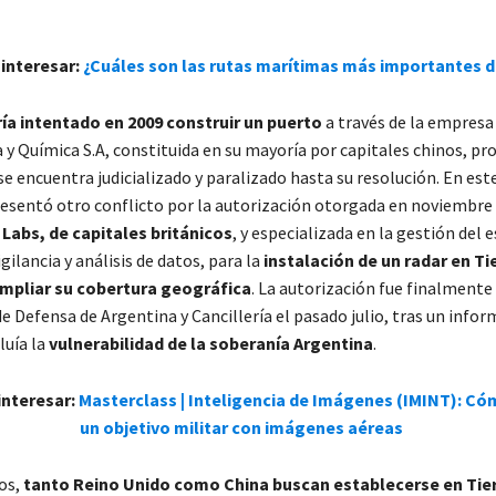
 interesar
:
¿Cuáles son las rutas marítimas más importantes 
ía intentado en 2009 construir un puerto
a través de la empresa 
 y Química S.A, constituida en su mayoría por capitales chinos, pr
e encuentra judicializado y paralizado hasta su resolución. En est
esentó otro conflicto por la autorización otorgada en noviembre 
Labs, de capitales británicos
, y especializada en la gestión del 
gilancia y análisis de datos, para la
instalación de un radar en Ti
mpliar su cobertura geográfica
. La autorización fue finalmente
de Defensa de Argentina y Cancillería el pasado julio, tras un info
luía la
vulnerabilidad de la soberanía Argentina
.
interesar
:
Masterclass | Inteligencia de Imágenes (IMINT): Có
un objetivo militar con imágenes aéreas
os,
tanto Reino Unido como China buscan establecerse en Tier