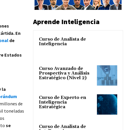
Aprende Inteligencia
iones
ártida. En
Curso de Analista de
ional
de
Inteligencia
re Estados
Curso Avanzado de
Prospectiva y Análisis
Estratégico (Nivel 2)
 la
orándum
Curso de Experto en
Inteligencia
 millones de
Estratégica
mil toneladas
cos
xto
se
Curso de Analista de