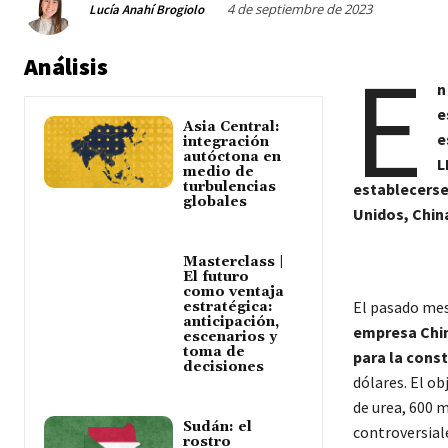
4 de septiembre de 2023
Lucía Anahí Brogiolo
E
Análisis
n
e
Asia Central:
e
integración
autóctona en
L
medio de
turbulencias
establecerse
globales
Unidos, China
Masterclass |
El futuro
como ventaja
El pasado mes
estratégica:
anticipación,
empresa Chin
escenarios y
toma de
para la cons
decisiones
dólares. El ob
de urea, 600 m
Sudán: el
controversial
rostro