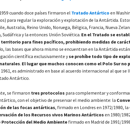
 1959 cuando doce países firmaron el
Tratado Antártico
en Washi
s) para regular la exploración y explotación de la Antártida. Esto
ile, Australia, Reino Unido, Noruega, Bélgica, Francia, Nueva Zela
, Sudáfrica y la entonces Unión Soviética.
En el Tratado se establ
 territorio para fines pacíficos, prohibiendo medidas de caráct
do, las bases que ahora mismo se encuentran en la Antártida está
igación científica exclusivamente y
se prohíbe todo tipo de expl
 naturales
.
El lugar que muchos conocen como el Polo Sur no 
 1961, es administrado en base al acuerdo internacional al que se l
tado Antártico.
te, se firmaron
tres protocolos
para complementar y conformar
tártico, con el objetivo de preservar el medio ambiente: la
Conve
ón de las focas antárticas
, firmado en Londres en 1972/1980, la
ervación de los Recursos vivos Marinos Antárticos
en 1980/1982
 Protección del Medio Ambiente
firmado en Madrid de 1991/1998