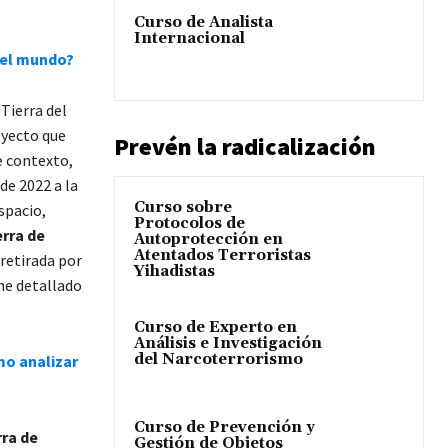
Curso de Analista
Internacional
del mundo?
Tierra del
oyecto que
Prevén la radicalización
e contexto,
de 2022 a la
Curso sobre
espacio,
Protocolos de
erra de
Autoprotección en
Atentados Terroristas
 retirada por
Yihadistas
rme detallado
Curso de Experto en
Análisis e Investigación
del Narcoterrorismo
mo analizar
Curso de Prevención y
ra de
Gestión de Objetos