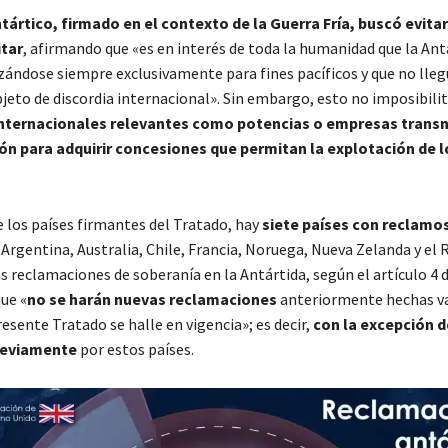
tártico, firmado en el contexto de la Guerra Fría, buscó evita
itar
, afirmando que «es en interés de toda la humanidad que la Ant
zándose siempre exclusivamente para fines pacíficos y que no lleg
jeto de discordia internacional». Sin embargo, esto no imposibili
internacionales relevantes como potencias o empresas trans
ión para adquirir concesiones que permitan la explotación de l
 los países firmantes del Tratado, hay
siete países con reclamo
: Argentina, Australia, Chile, Francia, Noruega, Nueva Zelanda y el 
s reclamaciones de soberanía en la Antártida, según el artículo 4 
ue «
no se harán nuevas reclamaciones
anteriormente hechas va
esente Tratado se halle en vigencia»; es decir,
con la excepción d
reviamente
por estos países.