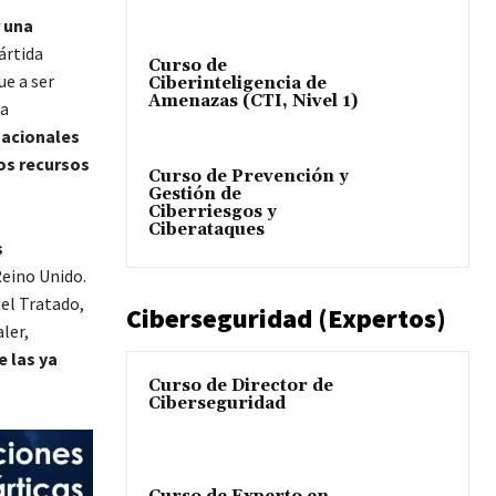
r una
ártida
Curso de
ue a ser
Ciberinteligencia de
Amenazas (CTI, Nivel 1)
ta
nacionales
os recursos
Curso de Prevención y
Gestión de
Ciberriesgos y
Ciberataques
s
Reino Unido.
del Tratado,
Ciberseguridad (Expertos)
ler,
e las ya
Curso de Director de
Ciberseguridad