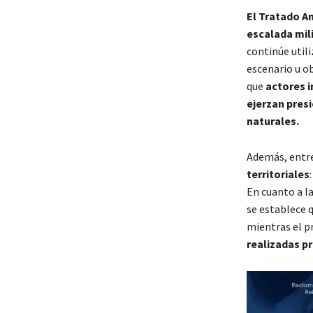
El Tratado An
escalada mil
continúe utili
escenario u ob
que
actores 
ejerzan pres
naturales.
Además, entre
territoriales
En cuanto a la
se establece q
mientras el pr
realizadas p