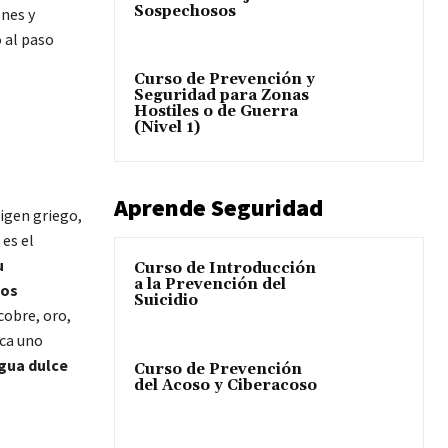
Sospechosos
enes y
 al paso
Curso de Prevención y
Seguridad para Zonas
Hostiles o de Guerra
(Nivel 1)
Aprende Seguridad
igen griego,
 es el
u
Curso de Introducción
a la Prevención del
los
Suicidio
cobre, oro,
aca uno
agua dulce
Curso de Prevención
del Acoso y Ciberacoso