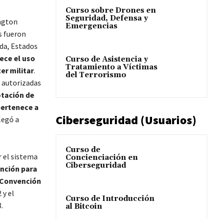
Curso sobre Drones en
Seguridad, Defensa y
ngton
Emergencias
s fueron
nda, Estados
ece el uso
Curso de Asistencia y
Tratamiento a Víctimas
er militar
.
del Terrorismo
n autorizadas
otación de
pertenece a
Ciberseguridad (Usuarios)
legó a
Curso de
 el sistema
Concienciación en
Ciberseguridad
nción para
Convención
 y el
Curso de Introducción
.
al Bitcoin