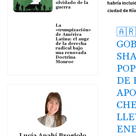
habría inclui
olvidado de la
guerra
ciudad de Rí
La
🇦
«trumpización»
de América
Latina: el auge
GOB
de la derecha
radical bajo
una renovada
SHA
Doctrina
Monroe
POP
DE 
APO
CHE
LLE
ENE
Lucía Anahí Brogiolo