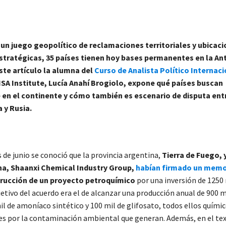
 un juego geopolítico de reclamaciones territoriales y ubicac
stratégicas, 35 países tienen hoy bases permanentes en la Ant
ste artículo la alumna del
Curso de Analista Político Internac
ISA Institute, Lucía Anahí Brogiolo, expone qué países buscan
 en el continente y cómo también es escenario de disputa ent
 y Rusia.
 de junio se conoció que la provincia argentina,
Tierra de Fuego, y
a, Shaanxi Chemical Industry Group,
habían firmado un mem
trucción de un proyecto petroquímico
por una inversión de 1250
jetivo del acuerdo era el de alcanzar una producción anual de 900 
il de amoníaco sintético y 100 mil de glifosato, todos ellos quími
es por la contaminación ambiental que generan. Además, en el te