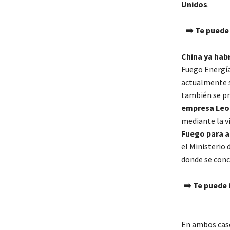
Unidos
.
➡️
Te puede
China ya habr
Fuego Energía
actualmente s
también se pr
empresa Leo 
mediante la vi
Fuego para a
el Ministerio 
donde se conc
➡️
Te puede 
En ambos cas