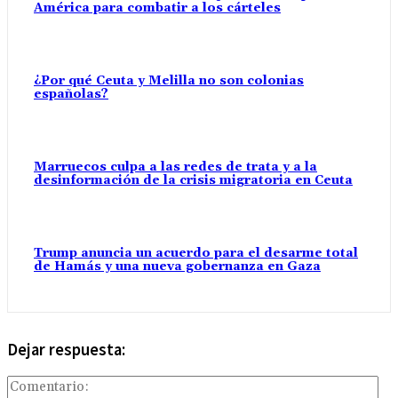
América para combatir a los cárteles
¿Por qué Ceuta y Melilla no son colonias
españolas?
Marruecos culpa a las redes de trata y a la
desinformación de la crisis migratoria en Ceuta
Trump anuncia un acuerdo para el desarme total
de Hamás y una nueva gobernanza en Gaza
Dejar respuesta:
Com