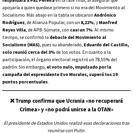
respaldará a Paz Pereira
en la fase final, al asegurar que
apoyaría a quien quedase primero si no era del Movimiento al
Socialismo. Más abajo en la tabla se ubicaron
Andrónico
Rodríguez
, de Alianza Popular, con un
8,22%
, y
Manfred
Reyes Villa
, de APB-Súmate, con
casi un 7%
. Al mismo
tiempo, se confirmó la
debacle del Movimiento al
Socialismo (MAS)
, pues su abanderado,
Eduardo del Castillo,
solo reunió cerca del 3%
de los votos. En cuanto a la
participación, el órgano electoral registró un 78,55% del
padrón. Sin embargo,
el voto nulo, impulsado por la
campaña del expresidente Evo Morales, superó los 19
puntos porcentuales
.
❌
Trump confirma que Ucrania «no recuperará
Crimea» y «no podrá unirse a la OTAN»
El presidente de Estados Unidos realizó esas declaraciones tras
reunirse con Putin.