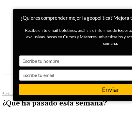
¿Quieres comprender mejor la geopolítica? Mejora tu
Recibe en tu email boletines, análisis e informes de Exper
exclusivas, becas en Cursos y Másteres universitarios y ac
semana.
Type
your
name
Type
your
email
Enviar
Portada
Boletín Semanal
¿Qué ha pasado esta semana?