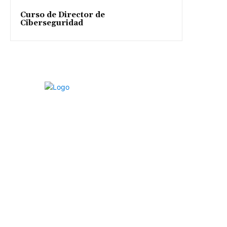
Curso de Director de
Ciberseguridad
LISA News© es un medio de análisis promovido por LISA
Institute© con el objetivo de hacer del mundo un lugar más
seguro, justo y protegido a través de análisis en materia de
Geopolítica, Inteligencia, Ciberseguridad, Criminología y
Derechos Humanos, entre otros.
Súmate a la Comunidad: