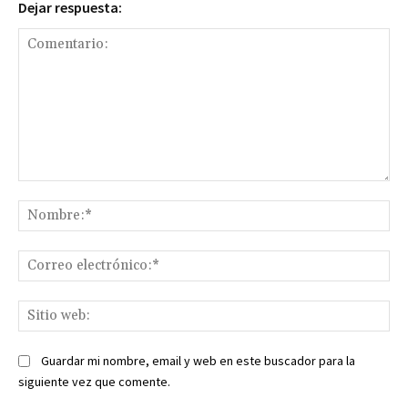
Dejar respuesta:
Comentario:
No
Co
ele
Sit
we
Guardar mi nombre, email y web en este buscador para la
siguiente vez que comente.