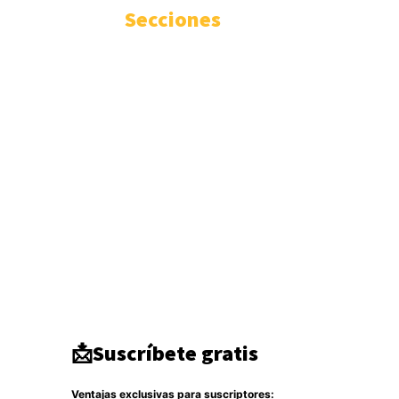
Secciones
Internacional
3346
Geopolítica
1936
Actualidad
1671
Seguridad
1300
Inteligencia
942
Ciberseguridad
750
Europa
513
Tecnología
333
Oriente medio
294
América del Norte
284
DDHH
267
Terrorismo
266
Destacado
264
📩Suscríbete gratis
Ventajas exclusivas para suscriptores: