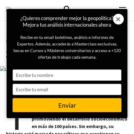
¿Quieres comprender mejor la geopolítica?
Mejora tus análisis internacionales ahora
Recibe en tu email boletines, análisis e informes de
Portada
Efecto Trump
Expertos. Además, accederás a Masterclass exclusivas,
¿Qué es la USAID y por qué
becas en Cursos y Másteres universitarios y acceso a +120
Trump prescinde de ella?
ofertas de trabajo cada semana.
Type
your
name
Type
3 de marzo de 2025
Rubén Asenjo
T
your
email
ras su fundación en 1961, USAID ha sido un
Enviar
pilar de la política exterior estadounidense,
promoviendo el desarrollo socioeconómico
en más de 100 países. Sin embargo, su
historia está marcada por críticas que cuestionan su