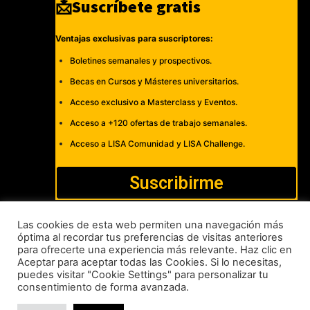
📩Suscríbete gratis
Ventajas exclusivas para suscriptores:
Boletines semanales y prospectivos.
Becas en Cursos y Másteres universitarios.
Acceso exclusivo a Masterclass y Eventos.
Acceso a +120 ofertas de trabajo semanales.
Acceso a LISA Comunidad y LISA Challenge.
Suscribirme
Las cookies de esta web permiten una navegación más
óptima al recordar tus preferencias de visitas anteriores
para ofrecerte una experiencia más relevante. Haz clic en
Cómo publicar
Anúnciate
Política de Privacidad y Cookies
Aceptar para aceptar todas las Cookies. Si lo necesitas,
puedes visitar "Cookie Settings" para personalizar tu
Aviso legal
Contacto
consentimiento de forma avanzada.
LISA News©. Creative Commons BY-NC-ND.