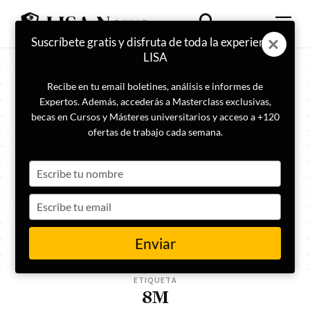
Suscríbete gratis y disfruta de toda la experiencia
LISA
Recibe en tu email boletines, análisis e informes de
Expertos. Además, accederás a Masterclass exclusivas,
becas en Cursos y Másteres universitarios y acceso a +120
ofertas de trabajo cada semana.
Type
your
name
Type
your
email
Enviar
ETIQUETA
8M