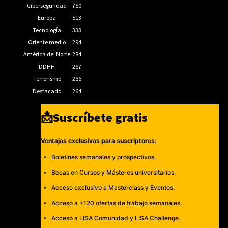
Ciberseguridad
750
Europa
513
Tecnología
333
Oriente medio
294
América del Norte
284
DDHH
267
Terrorismo
266
Destacado
264
📩Suscríbete gratis
Ventajas exclusivas para suscriptores:
Boletines semanales y prospectivos.
Becas en Cursos y Másteres universitarios.
Acceso exclusivo a Masterclass y Eventos.
Acceso a +120 ofertas de trabajo semanales.
Acceso a LISA Comunidad y LISA Challenge.