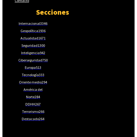
Contacto
Secciones
Internacional
3346
Geopolítica
1936
Actualidad
1671
Seguridad
1300
Inteligencia
942
Ciberseguridad
750
Europa
513
Tecnología
333
Oriente medio
294
América del
Norte
284
DDHH
267
Terrorismo
266
Destacado
264
📩Suscríbete gratis