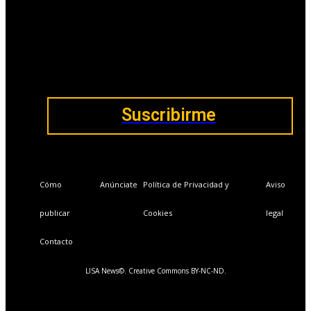
Ventajas exclusivas para suscriptores:
Boletines semanales y prospectivos.
Becas en Cursos y Másteres universitarios.
Acceso exclusivo a Masterclass y Eventos.
Acceso a +120 ofertas de trabajo semanales.
Acceso a LISA Comunidad y LISA Challenge.
Suscribirme
Cómo
Anúnciate
Política de Privacidad y
Aviso
publicar
Cookies
legal
Contacto
LISA News©. Creative Commons BY-NC-ND.