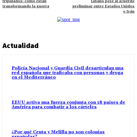
tripulados: cómo están
Líbano pese al acuerdo
transformando la guerra
preliminar entre Estados Unidos
e Irán
Actualidad
Policía Nacional y Guardia Civil desarticulan una
red española que traficaba con personas y droga
en el Mediterráneo
EEUU activa una fuerza conjunta con 18 países de
América para combatir a los cárteles
¿Por qué Ceuta y Melilla no son colonias
españolas?