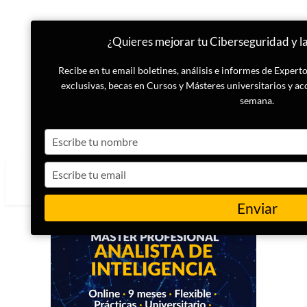
¿Quieres mejorar tu Ciberseguridad y la
Recibe en tu email boletines, análisis e informes de Exper
exclusivas, becas en Cursos y Másteres universitarios y ac
semana.
Type
your
name
Type
your
email
Enviar