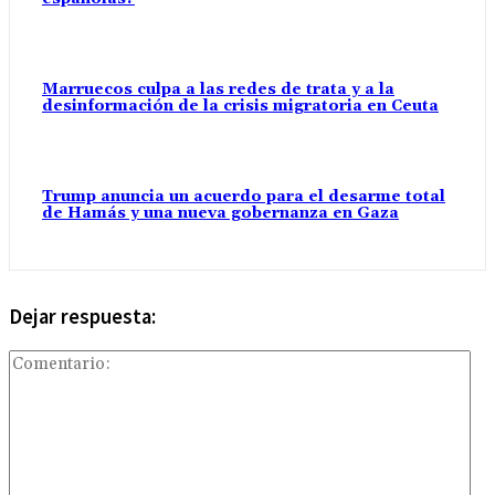
Marruecos culpa a las redes de trata y a la
desinformación de la crisis migratoria en Ceuta
Trump anuncia un acuerdo para el desarme total
de Hamás y una nueva gobernanza en Gaza
Dejar respuesta:
Com