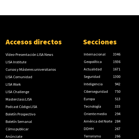
Accesos directos
Secciones
Internacional
3346
Vídeo-Presentación LISA News
Geopolítica
1936
LISA Institute
Actualidad
1671
Cursos y Másteres universitarios
Seguridad
1300
LISA Comunidad
Inteligencia
942
LISA Work
Ciberseguridad
750
LISA Challenge
Europa
513
Masterclass LISA
Tecnología
333
Podcast Código LISA
Oriente medio
294
Boletín Prospectivo
América del Norte
284
Boletín Semanal
DDHH
267
Cómo publicar
Terrorismo
266
Anúnciate