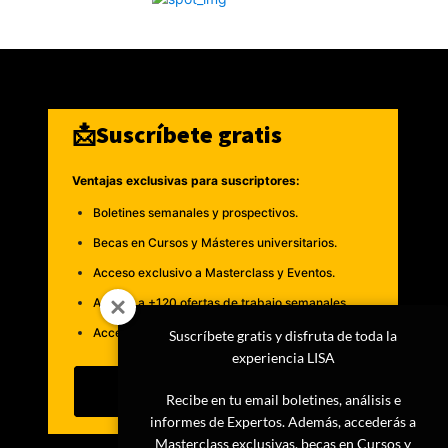
📩Suscríbete gratis
Ventajas exclusivas para suscriptores:
Boletines semanales y prospectivos.
Becas en Cursos y Másteres universitarios.
Acceso exclusivo a Masterclass y Eventos.
Acceso a +120 ofertas de trabajo semanales.
Acceso a LISA Comunidad y LISA Challenge.
Suscríbete gratis y disfruta de toda la
experiencia LISA
Suscribirme
Recibe en tu email boletines, análisis e
informes de Expertos. Además, accederás a
Masterclass exclusivas, becas en Cursos y