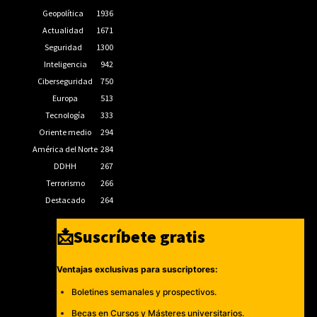
Geopolítica
1936
Actualidad
1671
Seguridad
1300
Inteligencia
942
Ciberseguridad
750
Europa
513
Tecnología
333
Oriente medio
294
América del Norte
284
DDHH
267
Terrorismo
266
Destacado
264
📩Suscríbete gratis
Ventajas exclusivas para suscriptores:
Boletines semanales y prospectivos.
Becas en Cursos y Másteres universitarios.