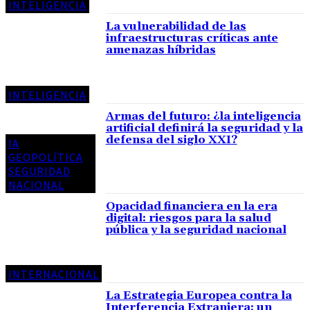
INTELIGENCIA
La vulnerabilidad de las
infraestructuras críticas ante
amenazas híbridas
INTELIGENCIA
Armas del futuro: ¿la inteligencia
artificial definirá la seguridad y la
defensa del siglo XXI?
IA
GEOPOLÍTICA
SEGURIDAD
NACIONAL
Opacidad financiera en la era
digital: riesgos para la salud
pública y la seguridad nacional
INTERNACIONAL
La Estrategia Europea contra la
Interferencia Extranjera: un