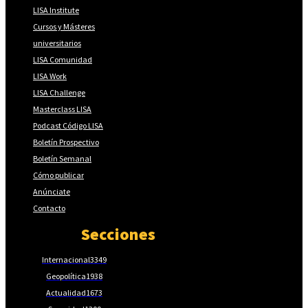
LISA Institute
Cursos y Másteres
universitarios
LISA Comunidad
LISA Work
LISA Challenge
Masterclass LISA
Podcast Código LISA
Boletín Prospectivo
Boletín Semanal
Cómo publicar
Anúnciate
Contacto
Secciones
Internacional
3349
Geopolítica
1938
Actualidad
1673