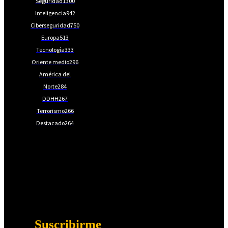
Seguridad
1300
Inteligencia
942
Ciberseguridad
750
Europa
513
Tecnología
333
Oriente medio
296
América del
Norte
284
DDHH
267
Terrorismo
266
Destacado
264
📩Suscríbete gratis
Ventajas exclusivas para suscriptores:
Boletines semanales y prospectivos.
Becas en Cursos y Másteres universitarios.
Acceso exclusivo a Masterclass y Eventos.
Acceso a +120 ofertas de trabajo semanales.
Acceso a LISA Comunidad y LISA Challenge.
Suscribirme