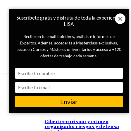
Suscríbete gratis y disfruta de toda la experiencia
LISA
Recibe en tu email boletines, análisis e informes de
Expertos. Además, accederás a Masterclass exclusivas,
becas en Cursos y Másteres universitarios y acceso a +120
ofertas de trabajo cada semana.
Type
your
name
Type
your
email
Enviar
ETIQUETA
Amenazas híbridas
Ciberterrorismo y crimen
organizado: riesgos y defensa