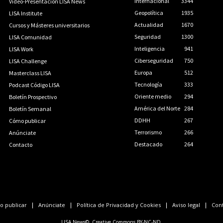
Internacional
3344
Vídeo-Presentación LISA News
Geopolítica
1935
LISA Institute
Actualidad
1670
Cursos y Másteres universitarios
Seguridad
1300
LISA Comunidad
Inteligencia
941
LISA Work
Ciberseguridad
750
LISA Challenge
Europa
512
Masterclass LISA
Tecnología
333
Podcast Código LISA
Oriente medio
294
Boletín Prospectivo
América del Norte
284
Boletín Semanal
DDHH
267
Cómo publicar
Terrorismo
266
Anúnciate
Destacado
264
Contacto
 publicar
Anúnciate
Política de Privacidad y Cookies
Aviso legal
Con
LISA News©. Creative Commons BY-NC-ND.