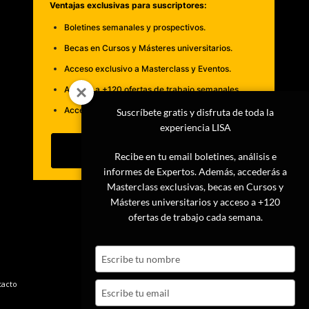
Ventajas exclusivas para suscriptores:
Boletines semanales y prospectivos.
Becas en Cursos y Másteres universitarios.
Acceso exclusivo a Masterclass y Eventos.
Acceso a +120 ofertas de trabajo semanales.
Acceso a LISA Comunidad y LISA Challenge.
Suscríbete gratis y disfruta de toda la
experiencia LISA
Suscribirme
Recibe en tu email boletines, análisis e
informes de Expertos. Además, accederás a
Masterclass exclusivas, becas en Cursos y
Másteres universitarios y acceso a +120
ofertas de trabajo cada semana.
Type
your
name
tacto
Type
your