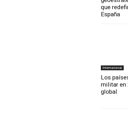
geoestrat
que redefi
España
Internacional
Los paíse
militar en
global