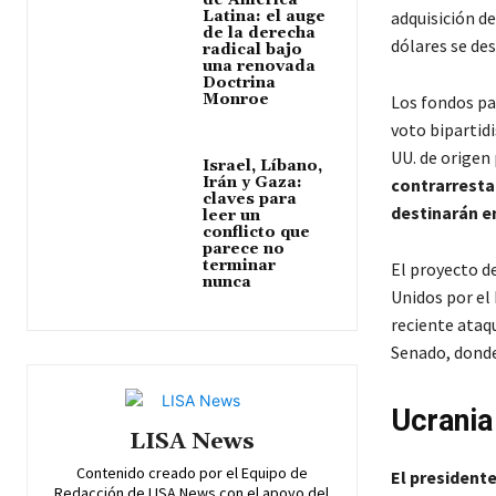
de América
Latina: el auge
adquisición d
de la derecha
dólares se des
radical bajo
una renovada
Doctrina
Monroe
Los fondos pa
voto bipartid
UU. de origen 
Israel, Líbano,
Irán y Gaza:
contrarrestar
claves para
destinarán en
leer un
conflicto que
parece no
terminar
El proyecto d
nunca
Unidos por el 
reciente ataqu
Senado, donde
Ucrania
LISA News
Contenido creado por el Equipo de
El presidente
Redacción de LISA News con el apoyo del