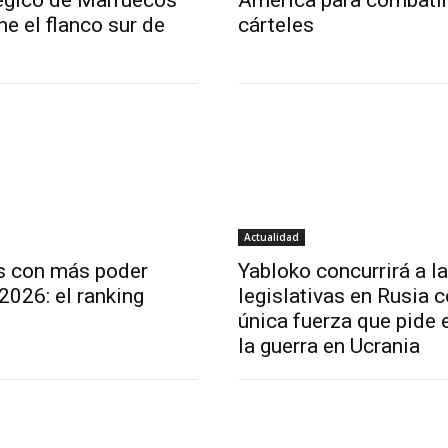
égico de Marruecos
América para combatir
ne el flanco sur de
cárteles
Actualidad
s con más poder
Yabloko concurrirá a l
 2026: el ranking
legislativas en Rusia 
única fuerza que pide e
la guerra en Ucrania