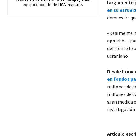
largamente 
equipo docente de LISA Institute.
en su esfuerz
demuestra que
«Realmente ne
apruebe… para
del frente lo
ucraniano.
Desde la inva
en fondos pa
millones de dó
millones de d
gran medida en
investigación
Artículo escr