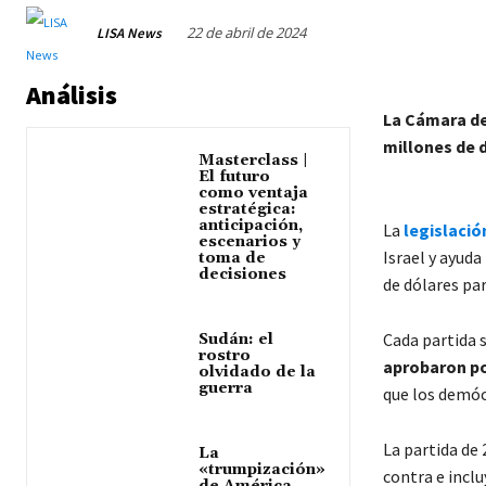
22 de abril de 2024
LISA News
Análisis
La Cámara de
millones de d
Masterclass |
El futuro
como ventaja
estratégica:
anticipación,
La
legislació
escenarios y
Israel y ayuda
toma de
decisiones
de dólares par
Cada partida 
Sudán: el
rostro
aprobaron por
olvidado de la
guerra
que los demóc
La partida de 
La
«trumpización»
contra e inclu