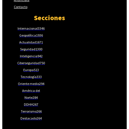
Contacto
Secciones
Internacional
3346
Geopolítica
1936
Actualidad
1671
Seguridad
1300
Inteligencia
942
Ciberseguridad
750
Europa
513
Tecnología
333
Oriente medio
294
América del
Norte
284
DDHH
267
Terrorismo
266
Destacado
264