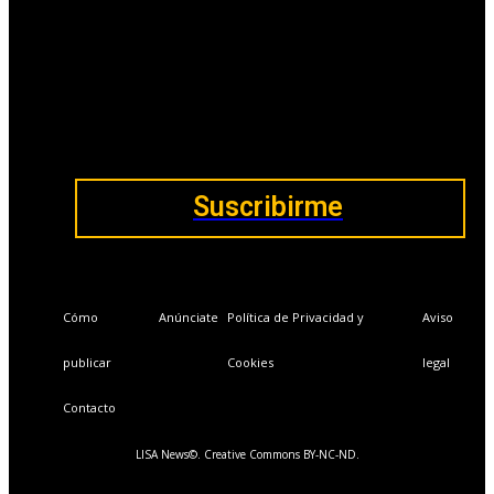
📩Suscríbete gratis
Ventajas exclusivas para suscriptores:
Boletines semanales y prospectivos.
Becas en Cursos y Másteres universitarios.
Acceso exclusivo a Masterclass y Eventos.
Acceso a +120 ofertas de trabajo semanales.
Acceso a LISA Comunidad y LISA Challenge.
Suscribirme
Cómo
Anúnciate
Política de Privacidad y
Aviso
publicar
Cookies
legal
Contacto
LISA News©. Creative Commons BY-NC-ND.