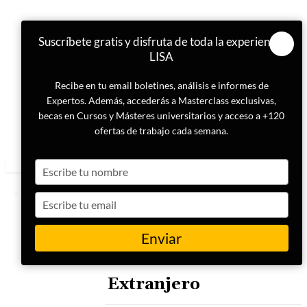
Suscríbete gratis y disfruta de toda la experiencia
LISA
Recibe en tu email boletines, análisis e informes de
Expertos. Además, accederás a Masterclass exclusivas,
becas en Cursos y Másteres universitarios y acceso a +120
ofertas de trabajo cada semana.
Type
your
name
Type
your
email
Enviar
ETIQUETA
Combatiente Terrorista
Extranjero