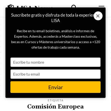
Suscríbete gratis y disfruta de toda la experiencia
LISA
Recibe en tu email boletines, análisis e informes de
Expertos. Además, accederás a Masterclass exclusivas,
becas en Cursos y Másteres universitarios y acceso a +120
ofertas de trabajo cada semana.
Type
your
name
Type
your
email
Enviar
ETIQUETA
Comisión Europea