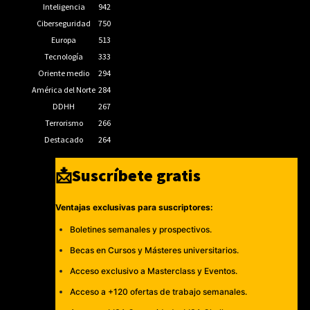
Inteligencia
942
Ciberseguridad
750
Europa
513
Tecnología
333
Oriente medio
294
América del Norte
284
DDHH
267
Terrorismo
266
Destacado
264
📩Suscríbete gratis
Ventajas exclusivas para suscriptores:
Boletines semanales y prospectivos.
Becas en Cursos y Másteres universitarios.
Acceso exclusivo a Masterclass y Eventos.
Acceso a +120 ofertas de trabajo semanales.