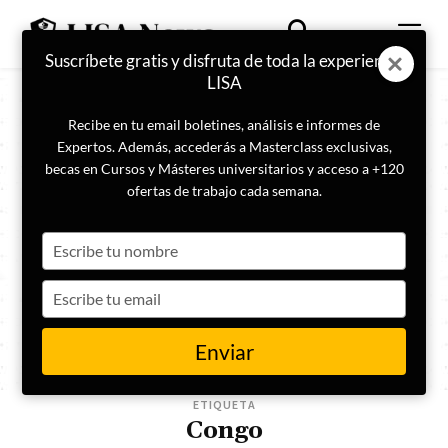
Suscríbete gratis y disfruta de toda la experiencia
LISA
Recibe en tu email boletines, análisis e informes de
Expertos. Además, accederás a Masterclass exclusivas,
becas en Cursos y Másteres universitarios y acceso a +120
ofertas de trabajo cada semana.
Type
your
name
Type
your
email
Enviar
ETIQUETA
Congo