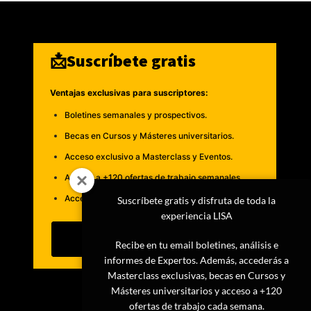
📩Suscríbete gratis
Ventajas exclusivas para suscriptores:
Boletines semanales y prospectivos.
Becas en Cursos y Másteres universitarios.
Acceso exclusivo a Masterclass y Eventos.
Acceso a +120 ofertas de trabajo semanales.
Acceso a LISA Comunidad y LISA Challenge.
Suscríbete gratis y disfruta de toda la
experiencia LISA
Suscribirme
Recibe en tu email boletines, análisis e
informes de Expertos. Además, accederás a
Masterclass exclusivas, becas en Cursos y
Másteres universitarios y acceso a +120
ofertas de trabajo cada semana.