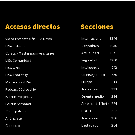
Accesos directos
Secciones
Internacional
3346
Vídeo-Presentación LISA News
Geopolítica
1936
LISA Institute
Actualidad
1671
Cursos y Másteres universitarios
Seguridad
1300
LISA Comunidad
Inteligencia
942
LISA Work
Ciberseguridad
750
LISA Challenge
Europa
513
Masterclass LISA
Tecnología
333
Podcast Código LISA
Oriente medio
294
Boletín Prospectivo
América del Norte
284
Boletín Semanal
DDHH
267
Cómo publicar
Terrorismo
266
Anúnciate
Destacado
264
Contacto