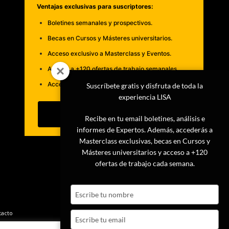
Ventajas exclusivas para suscriptores:
Boletines semanales y prospectivos.
Becas en Cursos y Másteres universitarios.
Acceso exclusivo a Masterclass y Eventos.
Acceso a +120 ofertas de trabajo semanales.
Acceso a LISA Comunidad y LISA Challenge.
Suscríbete gratis y disfruta de toda la
experiencia LISA
Suscribirme
Recibe en tu email boletines, análisis e
informes de Expertos. Además, accederás a
Masterclass exclusivas, becas en Cursos y
Másteres universitarios y acceso a +120
ofertas de trabajo cada semana.
Type
your
name
tacto
Type
your