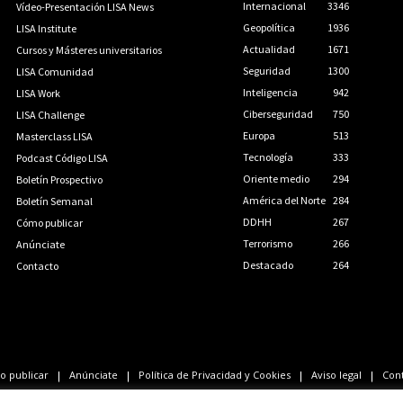
Internacional
3346
Vídeo-Presentación LISA News
Geopolítica
1936
LISA Institute
Actualidad
1671
Cursos y Másteres universitarios
Seguridad
1300
LISA Comunidad
Inteligencia
942
LISA Work
Ciberseguridad
750
LISA Challenge
Europa
513
Masterclass LISA
Tecnología
333
Podcast Código LISA
Oriente medio
294
Boletín Prospectivo
América del Norte
284
Boletín Semanal
DDHH
267
Cómo publicar
Terrorismo
266
Anúnciate
Destacado
264
Contacto
 publicar
Anúnciate
Política de Privacidad y Cookies
Aviso legal
Con