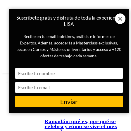
Suscríbete gratis y disfruta de toda la experiencia
LISA
Recibe en tu email boletines, análisis e informes de
Expertos. Además, accederás a Masterclass exclusivas,
becas en Cursos y Másteres universitarios y acceso a +120
ofertas de trabajo cada semana.
Type
your
name
Type
your
email
Enviar
ETIQUETA
Corán
Ramadán: qué es, por qué se
celebra y cómo se vive el mes