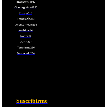
Inteligencia
942
Ciberseguridad
750
Europa
513
Tecnología
333
Oriente medio
294
América del
Norte
284
DDHH
267
Terrorismo
266
Destacado
264
📩Suscríbete gratis
Ventajas exclusivas para suscriptores:
Boletines semanales y prospectivos.
Becas en Cursos y Másteres universitarios.
Acceso exclusivo a Masterclass y Eventos.
Acceso a +120 ofertas de trabajo semanales.
Acceso a LISA Comunidad y LISA Challenge.
Suscribirme