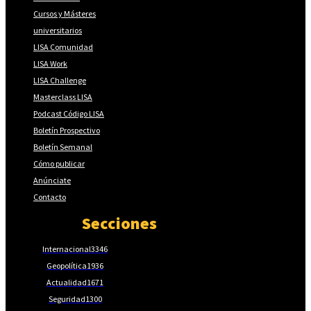
Cursos y Másteres
universitarios
LISA Comunidad
LISA Work
LISA Challenge
Masterclass LISA
Podcast Código LISA
Boletín Prospectivo
Boletín Semanal
Cómo publicar
Anúnciate
Contacto
Secciones
Internacional
3346
Geopolítica
1936
Actualidad
1671
Seguridad
1300