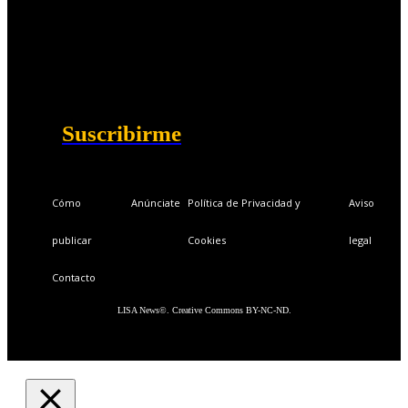
📩Suscríbete gratis
Ventajas exclusivas para suscriptores:
Boletines semanales y prospectivos.
Becas en Cursos y Másteres universitarios.
Acceso exclusivo a Masterclass y Eventos.
Acceso a +120 ofertas de trabajo semanales.
Acceso a LISA Comunidad y LISA Challenge.
Suscribirme
Cómo
Anúnciate
Política de Privacidad y
Aviso
publicar
Cookies
legal
Contacto
LISA News©. Creative Commons BY-NC-ND.