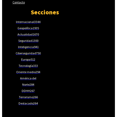
Contacto
Secciones
Internacional
3344
Geopolítica
1935
Actualidad
1670
Seguridad
1300
Inteligencia
941
Ciberseguridad
750
Europa
512
Tecnología
333
Oriente medio
294
América del
Norte
284
DDHH
267
Terrorismo
266
Destacado
264