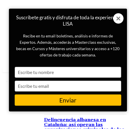
Suscríbete gratis y disfruta de toda la experiencia
LISA
Recibe en tu email boletines, análisis e informes de
Expertos. Además, accederás a Masterclass exclusivas,
becas en Cursos y Másteres universitarios y acceso a +120
ofertas de trabajo cada semana.
Type
your
name
Type
your
email
Enviar
ETIQUETA
delincuencia albanesa
Delincuencia albanesa en
Cataluña: así operan las