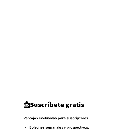
Internacional
3346
Geopolítica
1936
Actualidad
1671
Seguridad
1300
Inteligencia
942
Ciberseguridad
750
Europa
513
Tecnología
333
Oriente medio
294
América del Norte
284
DDHH
267
Terrorismo
266
Destacado
264
📩Suscríbete gratis
Ventajas exclusivas para suscriptores:
Boletines semanales y prospectivos.