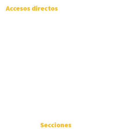
Accesos directos
Vídeo-Presentación LISA News
LISA Institute
Cursos y Másteres universitarios
LISA Comunidad
LISA Work
LISA Challenge
Masterclass LISA
Podcast Código LISA
Boletín Prospectivo
Boletín Semanal
Cómo publicar
Anúnciate
Contacto
Secciones