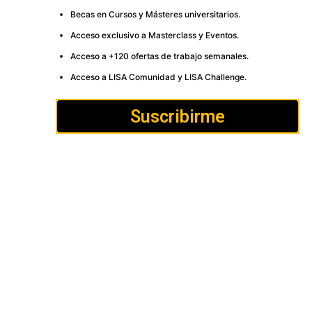
Becas en Cursos y Másteres universitarios.
Acceso exclusivo a Masterclass y Eventos.
Acceso a +120 ofertas de trabajo semanales.
Acceso a LISA Comunidad y LISA Challenge.
Suscribirme
Cómo
Anúnciate
Política de Privacidad y
publicar
Cookies
Aviso
Contacto
legal
LISA News©. Creative Commons BY-NC-ND.