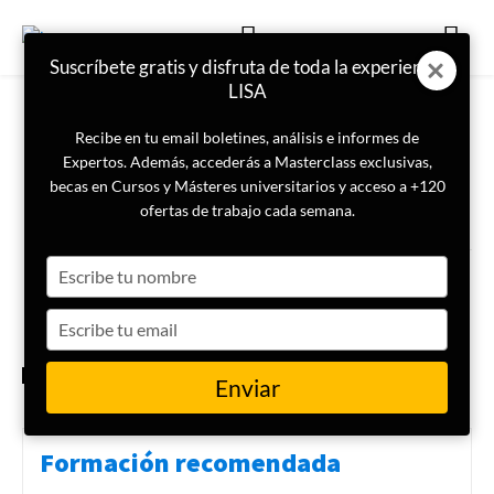
Suscríbete gratis y disfruta de toda la experiencia
LISA
Recibe en tu email boletines, análisis e informes de
Expertos. Además, accederás a Masterclass exclusivas,
becas en Cursos y Másteres universitarios y acceso a +120
ETIQUETA
DSA
ofertas de trabajo cada semana.
Type
La UE amenaza con prohibir
TikTok Lite por riesgo de
your
adicción en menores
name
Type
your
email
CIBERSEGURIDAD
Enviar
Formación recomendada