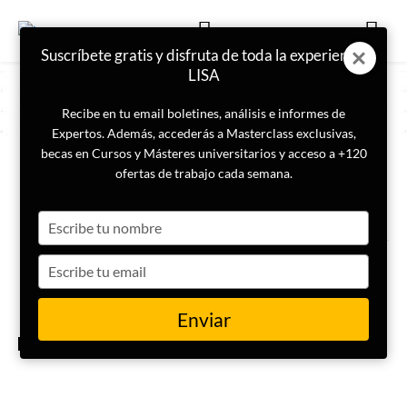
Suscríbete gratis y disfruta de toda la experiencia
LISA
Recibe en tu email boletines, análisis e informes de
Expertos. Además, accederás a Masterclass exclusivas,
becas en Cursos y Másteres universitarios y acceso a +120
ETIQUETA
Elecciones presidenciales
ofertas de trabajo cada semana.
Moldavia 2024
Type
your
La proeuropea Maia Sandu
name
Type
vence las elecciones
your
presidenciales de Moldavia
email
Enviar
INTELIGENCIA