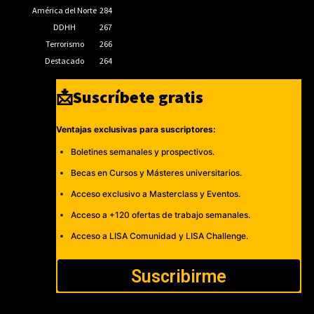
América del Norte
284
DDHH
267
Terrorismo
266
Destacado
264
📩Suscríbete gratis
Ventajas exclusivas para suscriptores:
Boletines semanales y prospectivos.
Becas en Cursos y Másteres universitarios.
Acceso exclusivo a Masterclass y Eventos.
Acceso a +120 ofertas de trabajo semanales.
Acceso a LISA Comunidad y LISA Challenge.
Suscribirme