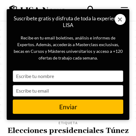
Suscríbete gratis y disfruta de toda la experiencia
LISA
Recibe en tu email boletines, análisis e informes de
Expertos. Además, accederás a Masterclass exclusivas,
becas en Cursos y Másteres universitarios y acceso a +120
ofertas de trabajo cada semana.
Type
your
name
Type
your
email
Enviar
ETIQUETA
Elecciones presidenciales Túnez