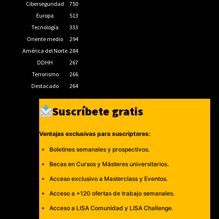
Ciberseguridad
750
Europa
513
Tecnología
333
Oriente medio
294
América del Norte
284
DDHH
267
Terrorismo
266
Destacado
264
Suscríbete gratis
Ventajas exclusivas para suscriptores:
Boletines semanales y prospectivos.
Becas en Cursos y Másteres universitarios.
Acceso exclusivo a Masterclass y Eventos.
Acceso a +120 ofertas de trabajo semanales.
Acceso a LISA Comunidad y LISA Challenge.