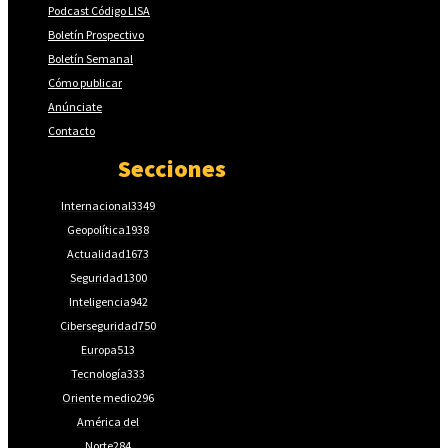
Podcast Código LISA
Boletín Prospectivo
Boletín Semanal
Cómo publicar
Anúnciate
Contacto
Secciones
Internacional
3349
Geopolítica
1938
Actualidad
1673
Seguridad
1300
Inteligencia
942
Ciberseguridad
750
Europa
513
Tecnología
333
Oriente medio
296
América del
Norte
284