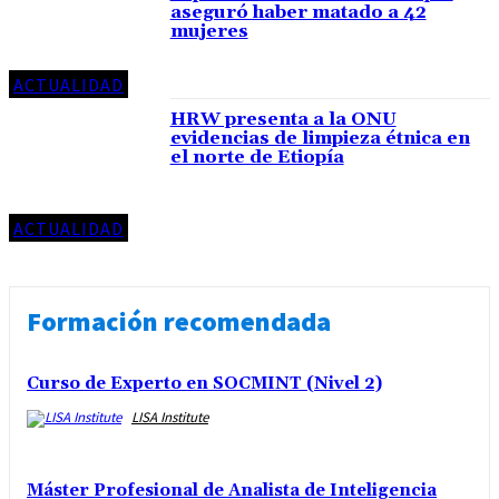
aseguró haber matado a 42
mujeres
ACTUALIDAD
HRW presenta a la ONU
evidencias de limpieza étnica en
el norte de Etiopía
ACTUALIDAD
Formación recomendada
Curso de Experto en SOCMINT (Nivel 2)
LISA Institute
Máster Profesional de Analista de Inteligencia