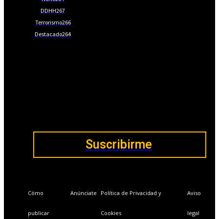
DDHH
267
Terrorismo
266
Destacado
264
📩Suscríbete gratis
Ventajas exclusivas para suscriptores:
Boletines semanales y prospectivos.
Becas en Cursos y Másteres universitarios.
Acceso exclusivo a Masterclass y Eventos.
Acceso a +120 ofertas de trabajo semanales.
Acceso a LISA Comunidad y LISA Challenge.
Suscribirme
Cómo
Anúnciate
Política de Privacidad y
Aviso
publicar
Cookies
legal