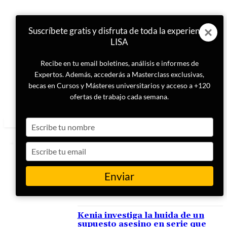
Suscríbete gratis y disfruta de toda la experiencia
LISA
Recibe en tu email boletines, análisis e informes de
Expertos. Además, accederás a Masterclass exclusivas,
becas en Cursos y Másteres universitarios y acceso a +120
ofertas de trabajo cada semana.
Type
your
name
Type
your
email
Enviar
ETIQUETA
Eritrea
Kenia investiga la huida de un
supuesto asesino en serie que