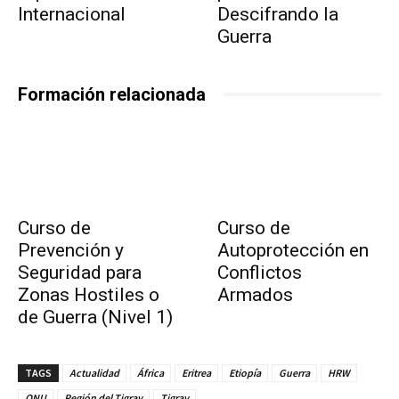
Internacional
Descifrando la
Guerra
Formación relacionada
Curso de
Curso de
Prevención y
Autoprotección en
Seguridad para
Conflictos
Zonas Hostiles o
Armados
de Guerra (Nivel 1)
TAGS
Actualidad
África
Eritrea
Etiopía
Guerra
HRW
ONU
Región del Tigray
Tigray