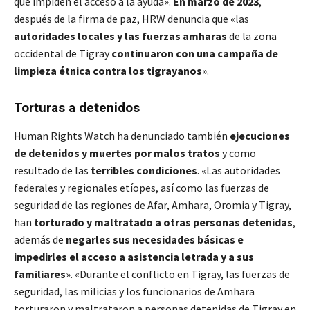
que impiden el acceso a la ayuda».
En marzo de 2023
,
después de la firma de paz, HRW denuncia que «las
autoridades locales y las fuerzas amharas
de la zona
occidental de Tigray
continuaron con una campaña de
limpieza étnica contra los tigrayanos
».
Torturas a detenidos
Human Rights Watch ha denunciado también
ejecuciones
de detenidos y muertes por malos tratos
y como
resultado de las
terribles condiciones
. «Las autoridades
federales y regionales etíopes, así como las fuerzas de
seguridad de las regiones de Afar, Amhara, Oromia y Tigray,
han
torturado y maltratado a otras personas detenidas
,
además de
negarles sus necesidades básicas e
impedirles el acceso a asistencia letrada y a sus
familiares
». «Durante el conflicto en Tigray, las fuerzas de
seguridad, las milicias y los funcionarios de Amhara
torturaron y maltrataron a personas detenidas de Tigray en