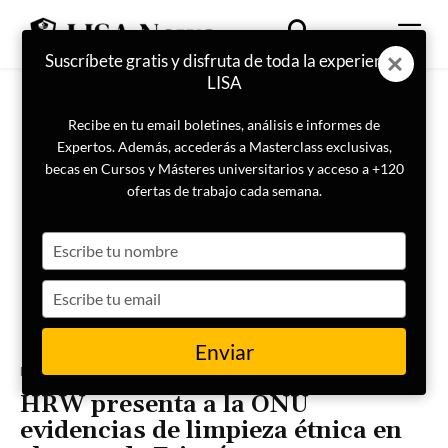
Suscríbete gratis y disfruta de toda la experiencia
LISA
Recibe en tu email boletines, análisis e informes de
Expertos. Además, accederás a Masterclass exclusivas,
becas en Cursos y Másteres universitarios y acceso a +120
ofertas de trabajo cada semana.
Type
your
name
Type
your
email
Enviar
Portada
Actualidad
HRW presenta a la ONU
evidencias de limpieza étnica en