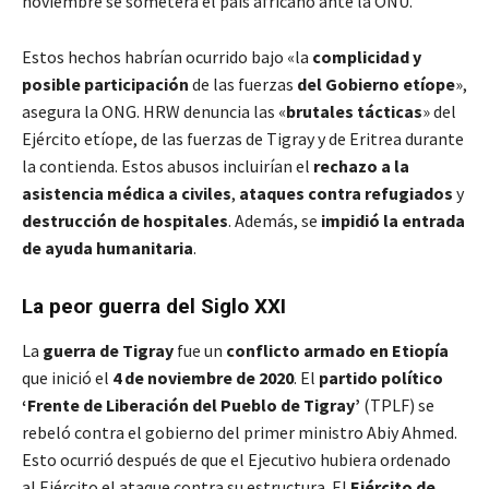
noviembre se someterá el país africano ante la ONU.
Estos hechos habrían ocurrido bajo «la
complicidad y
posible participación
de las fuerzas
del Gobierno etíope
»,
asegura la ONG. HRW denuncia las «
brutales tácticas
» del
Ejército etíope, de las fuerzas de Tigray y de Eritrea durante
la contienda. Estos abusos incluirían el
rechazo a la
asistencia médica a civiles
,
ataques contra refugiados
y
destrucción de hospitales
. Además, se
impidió la entrada
de ayuda humanitaria
.
La peor guerra del Siglo XXI
La
guerra de Tigray
fue un
conflicto armado en Etiopía
que inició el
4 de noviembre de 2020
. El
partido político
‘Frente de Liberación del Pueblo de Tigray’
(TPLF) se
rebeló contra el gobierno del primer ministro Abiy Ahmed.
Esto ocurrió después de que el Ejecutivo hubiera ordenado
al Ejército el ataque contra su estructura. El
Ejército de