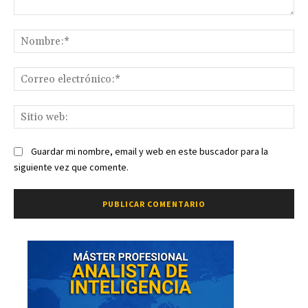
Comentario:
No
Co
ele
Sit
we
Guardar mi nombre, email y web en este buscador para la
siguiente vez que comente.