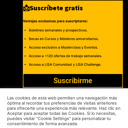
📩Suscríbete gratis
Ventajas exclusivas para suscriptores:
Boletines semanales y prospectivos.
Becas en Cursos y Másteres universitarios.
Acceso exclusivo a Masterclass y Eventos.
Acceso a +120 ofertas de trabajo semanales.
Acceso a LISA Comunidad y LISA Challenge.
Suscribirme
Las cookies de esta web permiten una navegación más
óptima al recordar tus preferencias de visitas anteriores
para ofrecerte una experiencia más relevante. Haz clic en
Cómo publicar
Anúnciate
Política de Privacidad y Cookies
Aceptar para aceptar todas las Cookies. Si lo necesitas,
puedes visitar "Cookie Settings" para personalizar tu
Aviso legal
Contacto
consentimiento de forma avanzada.