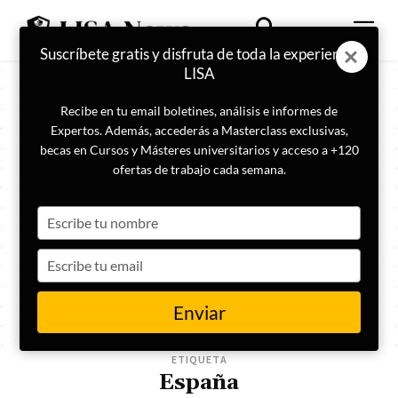
Suscríbete gratis y disfruta de toda la experiencia
LISA
Recibe en tu email boletines, análisis e informes de
Expertos. Además, accederás a Masterclass exclusivas,
becas en Cursos y Másteres universitarios y acceso a +120
ofertas de trabajo cada semana.
Type
your
name
Type
your
email
Enviar
ETIQUETA
España