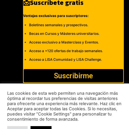
📩Suscríbete gratis
Ventajas exclusivas para suscriptores:
Boletines semanales y prospectivos.
Becas en Cursos y Másteres universitarios.
Acceso exclusivo a Masterclass y Eventos.
Acceso a +120 ofertas de trabajo semanales.
Acceso a LISA Comunidad y LISA Challenge.
Suscribirme
Las cookies de esta web permiten una navegación más
óptima al recordar tus preferencias de visitas anteriores
para ofrecerte una experiencia más relevante. Haz clic en
Cómo publicar
Anúnciate
Política de Privacidad y Cookies
Aceptar para aceptar todas las Cookies. Si lo necesitas,
puedes visitar "Cookie Settings" para personalizar tu
Aviso legal
Contacto
consentimiento de forma avanzada.
LISA News©. Creative Commons BY-NC-ND.