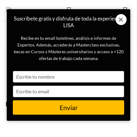
Suscríbete gratis y disfruta de toda la experiencia
LISA
Recibe en tu email boletines, análisis e informes de
Expertos. Además, accederás a Masterclass exclusivas,
becas en Cursos y Másteres universitarios y acceso a +120
ETIQUETA
Espionaje
ofertas de trabajo cada semana.
Type
Contraespionaje global:
análisis estratégico y
your
tecnologías de vigilancia
name
Type
your
email
INTELIGENCIA
Enviar
Five Eyes: el imperio de
Inteligencia que no existe