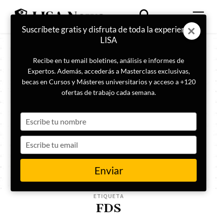
Suscríbete gratis y disfruta de toda la experiencia
LISA
Recibe en tu email boletines, análisis e informes de
Expertos. Además, accederás a Masterclass exclusivas,
becas en Cursos y Másteres universitarios y acceso a +120
ofertas de trabajo cada semana.
Type
your
name
Type
your
email
Enviar
ETIQUETA
FDS