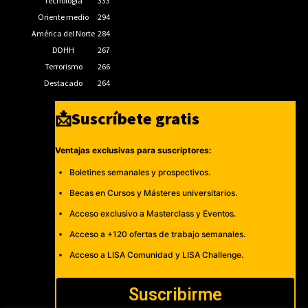
Tecnología
333
Oriente medio
294
América del Norte
284
DDHH
267
Terrorismo
266
Destacado
264
📩Suscríbete gratis
Ventajas exclusivas para suscriptores:
Boletines semanales y prospectivos.
Becas en Cursos y Másteres universitarios.
Acceso exclusivo a Masterclass y Eventos.
Acceso a +120 ofertas de trabajo semanales.
Acceso a LISA Comunidad y LISA Challenge.
Suscribirme