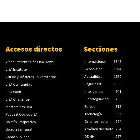
Accesos directos
Secciones
Internacional
3342
Vídeo-Presentación LISA News
Geopolítica
1934
LISA Institute
Actualidad
1670
Cursos y Másteres universitarios
Seguridad
1300
LISA Comunidad
Inteligencia
941
LISA Work
Ciberseguridad
750
LISA Challenge
Europa
512
Masterclass LISA
Tecnología
333
Podcast Código LISA
Oriente medio
294
Boletín Prospectivo
América del Norte
284
Boletín Semanal
DDHH
267
Cómo publicar