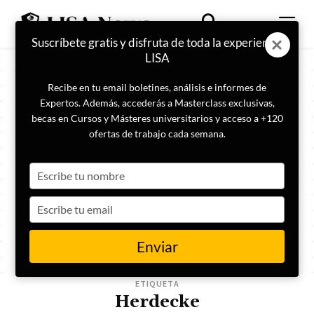
Suscríbete gratis y disfruta de toda la experiencia
LISA
Recibe en tu email boletines, análisis e informes de
Expertos. Además, accederás a Masterclass exclusivas,
becas en Cursos y Másteres universitarios y acceso a +120
ofertas de trabajo cada semana.
Type
your
name
Type
your
email
Enviar
ETIQUETA
Herdecke