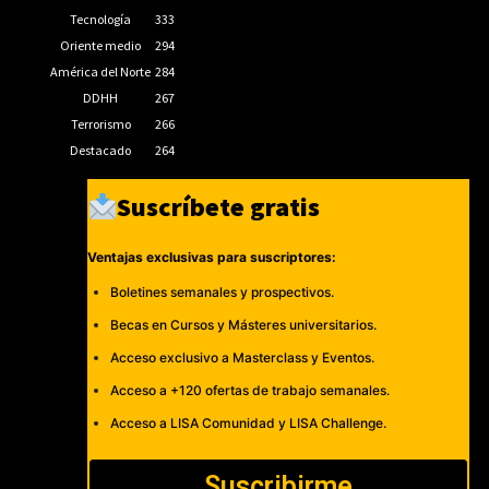
Tecnología
333
Oriente medio
294
América del Norte
284
DDHH
267
Terrorismo
266
Destacado
264
Suscríbete gratis
Ventajas exclusivas para suscriptores:
Boletines semanales y prospectivos.
Becas en Cursos y Másteres universitarios.
Acceso exclusivo a Masterclass y Eventos.
Acceso a +120 ofertas de trabajo semanales.
Acceso a LISA Comunidad y LISA Challenge.
Suscribirme