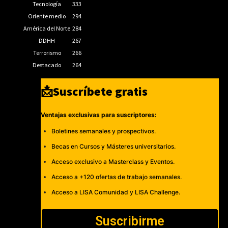
Tecnología
333
Oriente medio
294
América del Norte
284
DDHH
267
Terrorismo
266
Destacado
264
📩Suscríbete gratis
Ventajas exclusivas para suscriptores:
Boletines semanales y prospectivos.
Becas en Cursos y Másteres universitarios.
Acceso exclusivo a Masterclass y Eventos.
Acceso a +120 ofertas de trabajo semanales.
Acceso a LISA Comunidad y LISA Challenge.
Suscribirme