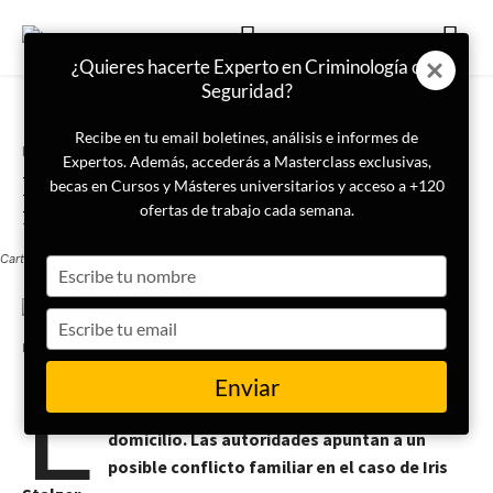
¿Quieres hacerte Experto en Criminología o
Seguridad?
Recibe en tu email boletines, análisis e informes de
Portada
Actualidad
Expertos. Además, accederás a Masterclass exclusivas,
Herida una alcaldesa alemana
becas en Cursos y Másteres universitarios y acceso a +120
recién electa tras ser apuñalada
ofertas de trabajo cada semana.
Cartel de la Policía de Alemania / Imagen de archivo
Type
your
name
Type
8 de octubre de 2025
LISA News
your
L
email
a alcaldesa electa de Herdecke permanece
Enviar
en estado crítico tras un ataque frente a su
domicilio. Las autoridades apuntan a un
posible conflicto familiar en el caso de Iris