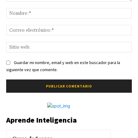
Comentario:
No
Co
ele
Sit
we
Guardar mi nombre, email y web en este buscador para la
siguiente vez que comente.
Aprende Inteligencia