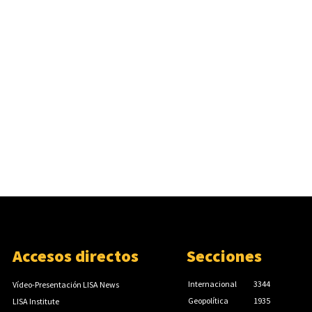
Accesos directos
Secciones
Internacional
3344
Vídeo-Presentación LISA News
Geopolítica
1935
LISA Institute