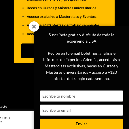
Becas en Cursos y Másteres universitarios.
Acceso exclusivo a Masterclass y Eventos.
Acceso a +120 ofertas de trabajo semanales.
Acceso a LISA Comunidad y LISA Challenge.
Suscríbete gratis y disfruta de toda la
experiencia LISA
Suscribirme
Recibe en tu email boletines, análisis e
informes de Expertos. Además, accederás a
Masterclass exclusivas, becas en Cursos y
Másteres universitarios y acceso a +120
ofertas de trabajo cada semana.
Type
your
name
tacto
Type
your
e una
email
s"
Ajustes
Aceptar
Enviar