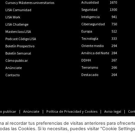
Actualidad
1670
Cursos y Másteres universitarios
Seguridad
1300
LISA Comunidad
Inteligencia
941
LISA Work
Ciberseguridad
750
LISA Challenge
Europa
512
Masterclass LISA
Tecnología
333
Podcast Código LISA
Oriente medio
294
Boletín Prospectivo
América del Norte
284
Boletín Semanal
DDHH
267
Cómo publicar
Terrorismo
266
Anúnciate
Destacado
264
Contacto
 publicar
Anúnciate
Política de Privacidad y Cookies
Aviso legal
Con
LISA News©. Creative Commons BY-NC-ND.
al recordar tus preferencias de visitas anteriores para ofrecert
odas las Cookies. Si lo necesitas, puedes visitar "Cookie Setting