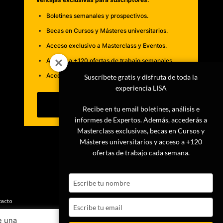
Boletines semanales y prospectivos.
Becas en Cursos y Másteres universitarios.
Acceso exclusivo a Masterclass y Eventos.
Acceso a +120 ofertas de trabajo semanales.
Acceso a LISA Comunidad y LISA Challenge.
Suscríbete gratis y disfruta de toda la
experiencia LISA
Suscribirme
Recibe en tu email boletines, análisis e
informes de Expertos. Además, accederás a
Masterclass exclusivas, becas en Cursos y
Másteres universitarios y acceso a +120
ofertas de trabajo cada semana.
Type
your
name
tacto
Type
your
e una