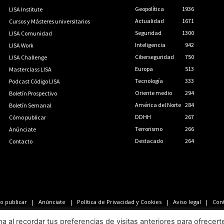
Geopolítica
1936
LISA Institute
Actualidad
1671
Cursos y Másteres universitarios
Seguridad
1300
LISA Comunidad
Inteligencia
942
LISA Work
Ciberseguridad
750
LISA Challenge
Europa
513
Masterclass LISA
Tecnología
333
Podcast Código LISA
Oriente medio
294
Boletín Prospectivo
América del Norte
284
Boletín Semanal
DDHH
267
Cómo publicar
Terrorismo
266
Anúnciate
Destacado
264
Contacto
 publicar
Anúnciate
Política de Privacidad y Cookies
Aviso legal
Con
LISA News©. Creative Commons BY-NC-ND.
al recordar tus preferencias de visitas anteriores para ofrecert