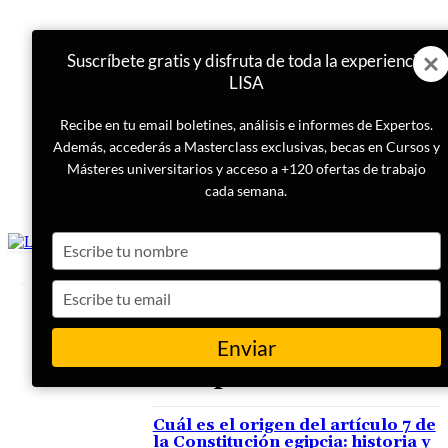
Suscríbete gratis y disfruta de toda la experiencia
LISA
Recibe en tu email boletines, análisis e informes de Expertos.
Además, accederás a Masterclass exclusivas, becas en Cursos y
Másteres universitarios y acceso a +120 ofertas de trabajo
cada semana.
Type
your
name
Type
your
email
Enviar
ETIQUETA
islam político
Cuál es el origen del artículo 7 de
la Constitución egipcia: historia y