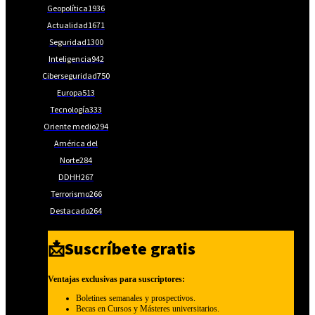
Geopolítica
1936
Actualidad
1671
Seguridad
1300
Inteligencia
942
Ciberseguridad
750
Europa
513
Tecnología
333
Oriente medio
294
América del
Norte
284
DDHH
267
Terrorismo
266
Destacado
264
📩Suscríbete gratis
Ventajas exclusivas para suscriptores:
Boletines semanales y prospectivos.
Becas en Cursos y Másteres universitarios.