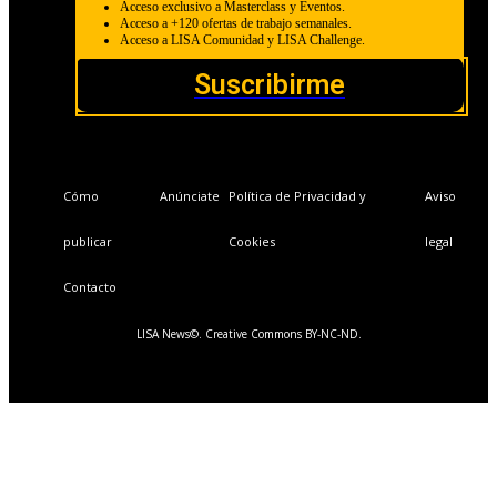
Acceso exclusivo a Masterclass y Eventos.
Acceso a +120 ofertas de trabajo semanales.
Acceso a LISA Comunidad y LISA Challenge.
Suscribirme
Cómo
Anúnciate
Política de Privacidad y
Aviso
publicar
Cookies
legal
Contacto
LISA News©. Creative Commons BY-NC-ND.