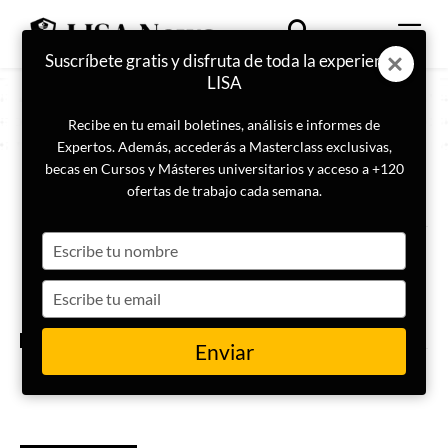
Suscríbete gratis y disfruta de toda la experiencia
LISA
Recibe en tu email boletines, análisis e informes de
Expertos. Además, accederás a Masterclass exclusivas,
becas en Cursos y Másteres universitarios y acceso a +120
ETIQUETA
John Fitzgerald Kennedy
ofertas de trabajo cada semana.
Type
Trump desclasifica los archivos
del asesinato de John F.
your
Kennedy
name
Type
your
email
ACTUALIDAD
Enviar
¿Qué es el Partido Demócrata?