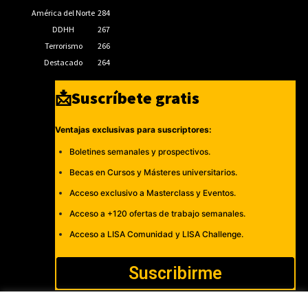
América del Norte
284
DDHH
267
Terrorismo
266
Destacado
264
📩Suscríbete gratis
Ventajas exclusivas para suscriptores:
Boletines semanales y prospectivos.
Becas en Cursos y Másteres universitarios.
Acceso exclusivo a Masterclass y Eventos.
Acceso a +120 ofertas de trabajo semanales.
Acceso a LISA Comunidad y LISA Challenge.
Suscribirme