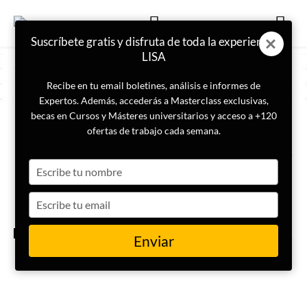
Suscríbete gratis y disfruta de toda la experiencia
LISA
Recibe en tu email boletines, análisis e informes de
Expertos. Además, accederás a Masterclass exclusivas,
becas en Cursos y Másteres universitarios y acceso a +120
ETIQUETA
Jubalandia
ofertas de trabajo cada semana.
Type
Crisis en el Estado del Suroeste
de Somalia: un punto de
your
inflexión para el federalismo
name
Type
somalí
your
email
INTERNACIONAL
Enviar
Nueva Constitución en Somalia
y sus consecuencias políticas