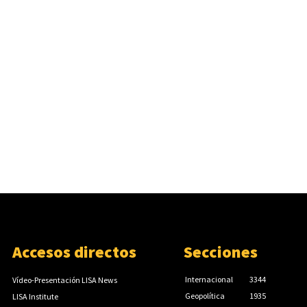
Accesos directos
Secciones
Internacional
3344
Vídeo-Presentación LISA News
Geopolítica
1935
LISA Institute