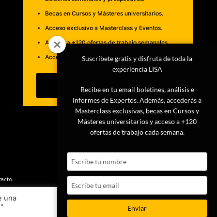
Becas en Cursos y Másteres universitarios.
Acceso exclusivo a Masterclass y Eventos.
Acceso a +120 ofertas de trabajo semanales.
Acceso a LISA Comunidad y LISA Challenge.
Suscríbete gratis y disfruta de toda la
experiencia LISA
Suscribirme
Recibe en tu email boletines, análisis e
informes de Expertos. Además, accederás a
Masterclass exclusivas, becas en Cursos y
Másteres universitarios y acceso a +120
ofertas de trabajo cada semana.
Type
your
name
tacto
Type
your
e una
email
s"
Ajustes
Aceptar
Enviar