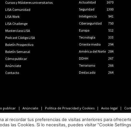
Actualidad
1670
Cursos y Másteres universitarios
Seguridad
1300
LISA Comunidad
Inteligencia
941
LISA Work
Ciberseguridad
750
LISA Challenge
Europa
512
Masterclass LISA
Tecnología
333
Podcast Código LISA
Oriente medio
294
Boletín Prospectivo
América del Norte
284
Boletín Semanal
DDHH
267
Cómo publicar
Terrorismo
266
Anúnciate
Destacado
264
Contacto
 publicar
Anúnciate
Política de Privacidad y Cookies
Aviso legal
Con
LISA News©. Creative Commons BY-NC-ND.
al recordar tus preferencias de visitas anteriores para ofrecert
odas las Cookies. Si lo necesitas, puedes visitar "Cookie Setting