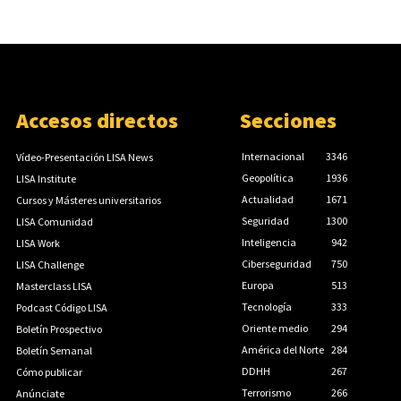
Accesos directos
Secciones
Internacional
3346
Vídeo-Presentación LISA News
Geopolítica
1936
LISA Institute
Actualidad
1671
Cursos y Másteres universitarios
Seguridad
1300
LISA Comunidad
Inteligencia
942
LISA Work
Ciberseguridad
750
LISA Challenge
Europa
513
Masterclass LISA
Tecnología
333
Podcast Código LISA
Oriente medio
294
Boletín Prospectivo
América del Norte
284
Boletín Semanal
DDHH
267
Cómo publicar
Terrorismo
266
Anúnciate