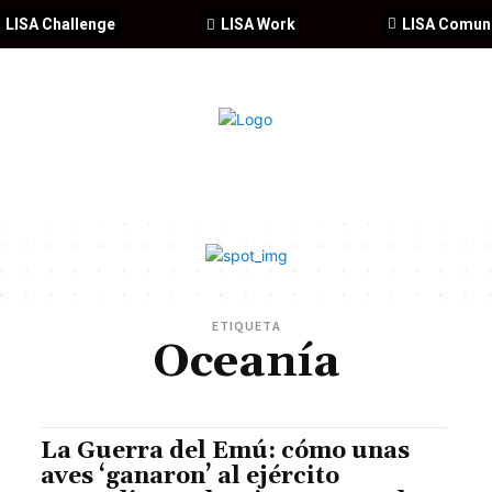
LISA Challenge
LISA Work
LISA Comun
IA
CIBERSEGURIDAD
SEGURIDAD
DDHH
FORMACIÓ
ETIQUETA
Oceanía
La Guerra del Emú: cómo unas
aves ‘ganaron’ al ejército