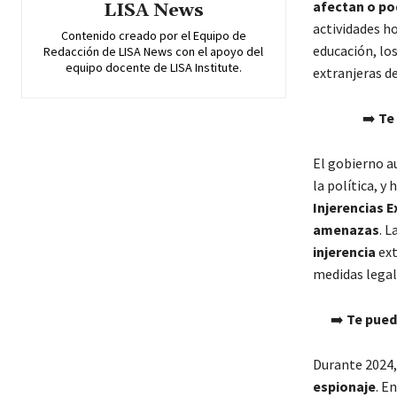
afectan o pod
LISA News
actividades ho
Contenido creado por el Equipo de
educación, lo
Redacción de LISA News con el apoyo del
equipo docente de LISA Institute.
extranjeras de
➡️
Te
El gobierno 
la política, y
Injerencias E
amenazas
. L
injerencia
ext
medidas legale
➡️
Te pued
Durante 2024,
espionaje
. E