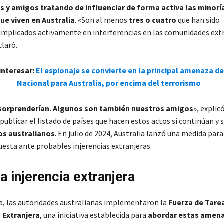
s y amigos tratando de influenciar de forma activa las minorí
ue viven en Australia
. «Son al menos
tres o cuatro
que han sido
implicados activamente en interferencias en las comunidades ext
claró.
interesar:
El espionaje se convierte en la principal amenaza d
Nacional para Australia, por encima del terrorismo
sorprenderían. Algunos son también nuestros amigos
», explic
blicar el listado de países que hacen estos actos si continúan y s
os australianos
. En julio de 2024, Australia lanzó una medida par
uesta ante probables injerencias extranjeras.
a injerencia extranjera
a, las autoridades australianas implementaron la
Fuerza de Tare
 Extranjera
, una iniciativa establecida para
abordar estas amena