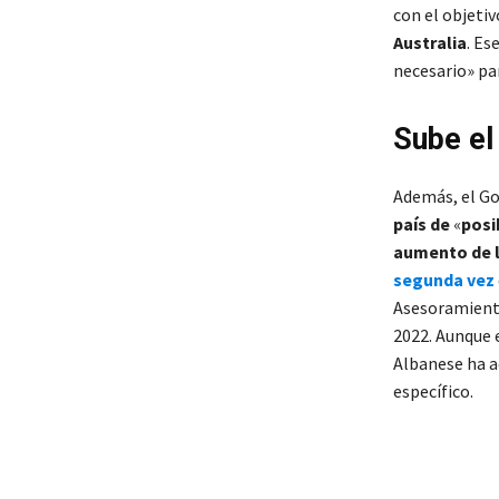
con el objeti
Australia
. Es
necesario» par
Sube el
Además, el Go
país de
«
posi
aumento de la
segunda vez
Asesoramient
2022. Aunque 
Albanese ha a
específico.