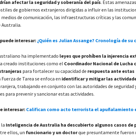
rían afectar la seguridad y soberanía del país
. Estas amenazas
stiles de gobiernos extranjeros dirigidas a influir en las institucion
s medios de comunicación, las infraestructuras críticas y las comu
 Australia.
 puede interesar:
¿Quién es Julian Assange? Cronología de su 
australiano ha implementado
leyes que prohíben la injerencia ex
 ha creado instituciones como el
Coordinador Nacional de Lucha c
xtranjeras
para fortalecer su capacidad de
respuesta ante estas
a Fuerza de Tarea se enfoca en
identificar y mitigar las actividad
ranjera, trabajando en conjunto con las autoridades de seguridad 
s para prevenir y sancionar estas actividades.
e interesar:
Califican como acto terrorista el apuñalamiento 
 la
Inteligencia de Australia ha descubierto algunos casos de
ntre ellos, un
funcionario y un doctor
que presuntamente fueron 