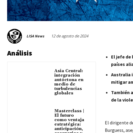
12 de agosto de 2024
LISA News
Análisis
El jefe de
países ali
Asia Central:
Australia 
integración
autóctona en
mitigar am
medio de
turbulencias
También au
globales
de la viol
Masterclass |
El futuro
como ventaja
El dirigente d
estratégica:
anticipación,
Burguess, ase