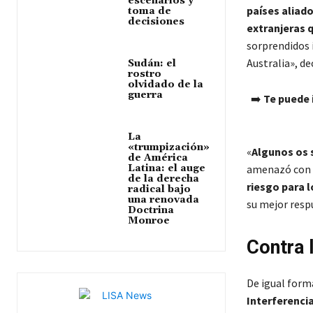
escenarios y
países aliado
toma de
decisiones
extranjeras q
sorprendidos 
Australia», de
Sudán: el
rostro
olvidado de la
guerra
➡️
Te puede 
La
«trumpización»
«
Algunos os 
de América
Latina: el auge
amenazó con pu
de la derecha
riesgo para l
radical bajo
una renovada
su mejor resp
Doctrina
Monroe
Contra l
De igual form
Interferencia