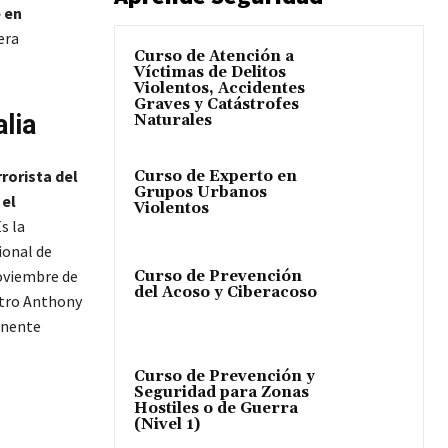
 en
era
Curso de Atención a
Víctimas de Delitos
Violentos, Accidentes
Graves y Catástrofes
lia
Naturales
rorista del
Curso de Experto en
Grupos Urbanos
 el
Violentos
Es la
ional de
oviembre de
Curso de Prevención
del Acoso y Ciberacoso
stro Anthony
inente
Curso de Prevención y
Seguridad para Zonas
Hostiles o de Guerra
(Nivel 1)