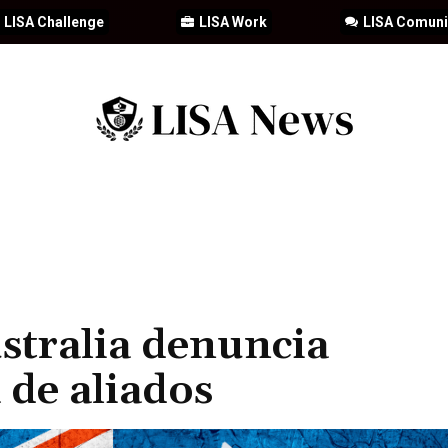
LISA Challenge
LISA Work
LISA Comun
IA
CIBERSEGURIDAD
SEGURIDAD
DDHH
FORMACIÓN
ustralia denuncia
 de aliados