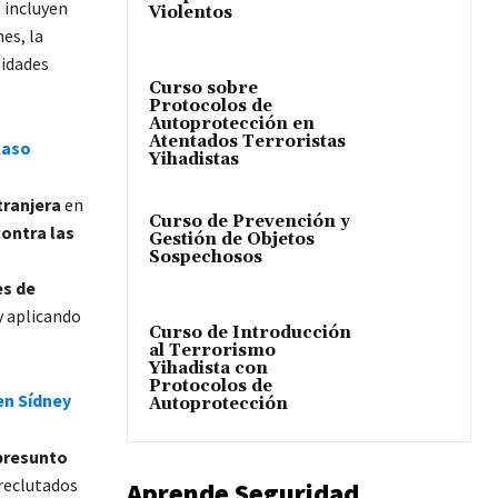
 incluyen
Violentos
es, la
nidades
Curso sobre
Protocolos de
Autoprotección en
Atentados Terroristas
caso
Yihadistas
tranjera
en
Curso de Prevención y
ontra las
Gestión de Objetos
Sospechosos
es de
y aplicando
Curso de Introducción
al Terrorismo
Yihadista con
Protocolos de
en Sídney
Autoprotección
 presunto
reclutados
Aprende Seguridad