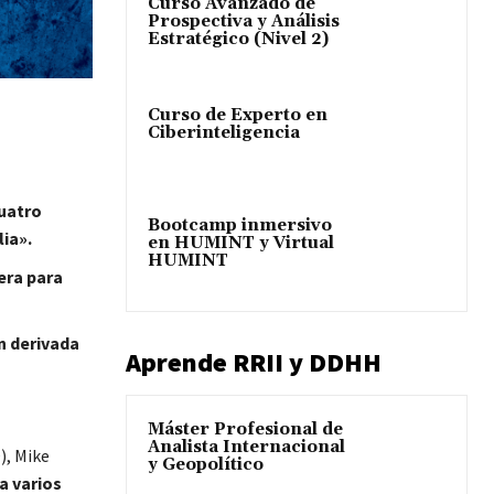
Curso Avanzado de
Prospectiva y Análisis
Estratégico (Nivel 2)
Curso de Experto en
Ciberinteligencia
cuatro
Bootcamp inmersivo
ia».
en HUMINT y Virtual
HUMINT
era para
n derivada
Aprende RRII y DDHH
Máster Profesional de
Analista Internacional
), Mike
y Geopolítico
a varios