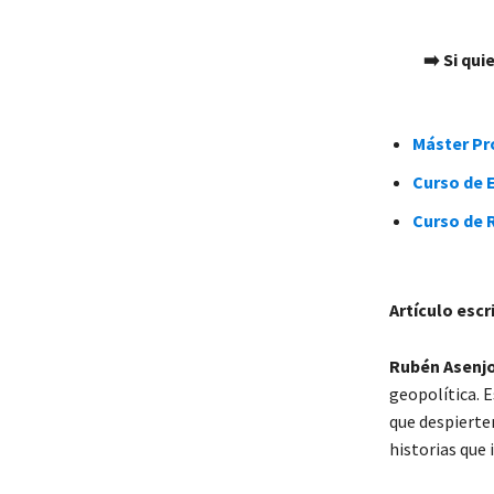
➡️ Si qu
Máster Pro
Curso de E
Curso de 
Artículo escr
Rubén Asenjo
geopolítica. 
que despierten
historias que 