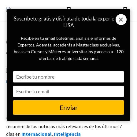
Suscríbete gratis y disfruta de toda la experiencia
LISA
Recibe en tu email boletines, análisis e informes de
Portada
Boletín Semanal
Expertos. Además, accederás a Masterclass exclusivas,
¿Qué ha pasado esta semana?
becas en Cursos y Másteres universitarios y acceso a +120
ofertas de trabajo cada semana.
Type
13 de agosto de 2024
LISA News
your
name
Type
your
Boletín semanal (3 – 9 AGOSTO)
email
Enviar
🗞️ Desde LISA News te traemos el
Boletín Semanal
, un
resumen de las noticias más relevantes de los últimos 7
días en
Internacional
,
Inteligencia