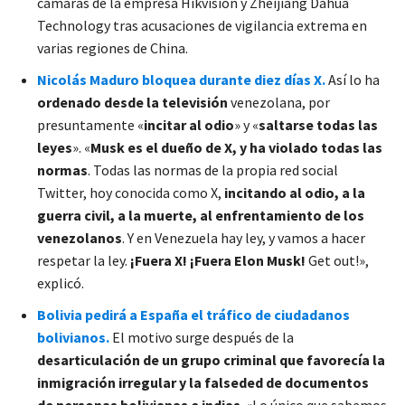
cámaras de la empresa Hikvision y Zheijiang Dahua
Technology tras acusaciones de vigilancia extrema en
varias regiones de China.
Nicolás Maduro bloquea durante diez días X.
Así lo ha
ordenado desde la televisión
venezolana, por
presuntamente «
incitar al odio
» y «
saltarse todas las
leyes
». «
Musk es el dueño de X, y ha violado todas las
normas
. Todas las normas de la propia red social
Twitter, hoy conocida como X,
incitando al odio, a la
guerra civil, a la muerte, al enfrentamiento de los
venezolanos
. Y en Venezuela hay ley, y vamos a hacer
respetar la ley.
¡Fuera X! ¡Fuera Elon Musk!
Get out!»,
explicó.
Bolivia pedirá a España el tráfico de ciudadanos
bolivianos.
El motivo surge después de la
desarticulación de un grupo criminal que favorecía la
inmigración irregular y la falseded de documentos
de personas bolivianas e indias
. «Lo único que sabemos