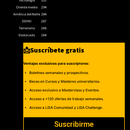
Tecnología
333
Oriente medio
294
América del Norte
284
DDHH
267
Terrorismo
266
Destacado
264
📩Suscríbete gratis
Ventajas exclusivas para suscriptores:
Boletines semanales y prospectivos.
Becas en Cursos y Másteres universitarios.
Acceso exclusivo a Masterclass y Eventos.
Acceso a +120 ofertas de trabajo semanales.
Acceso a LISA Comunidad y LISA Challenge.
Suscribirme