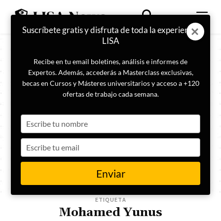
Suscríbete gratis y disfruta de toda la experiencia
LISA
Recibe en tu email boletines, análisis e informes de
Expertos. Además, accederás a Masterclass exclusivas,
becas en Cursos y Másteres universitarios y acceso a +120
ofertas de trabajo cada semana.
Type
your
name
Type
your
email
Enviar
ETIQUETA
Mohamed Yunus