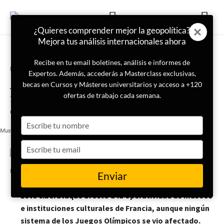
¿Quieres comprender mejor la geopolítica?
Mejora tus análisis internacionales ahora
Recibe en tu email boletines, análisis e informes de
Portada
Actualidad
Expertos. Además, accederás a Masterclass exclusivas,
Afectados el Louvre y otros 40
becas en Cursos y Másteres universitarios y acceso a +120
museos de Francia por un
ofertas de trabajo cada semana.
ciberataque
Type
Museo del Louvre
your
name
Type
your
6 de agosto de 2024
LISA News
email
Enviar
Este ciberataque afectó a la operatividad de museos
e instituciones culturales de Francia, aunque ningún
sistema de los Juegos Olímpicos se vio afectado.