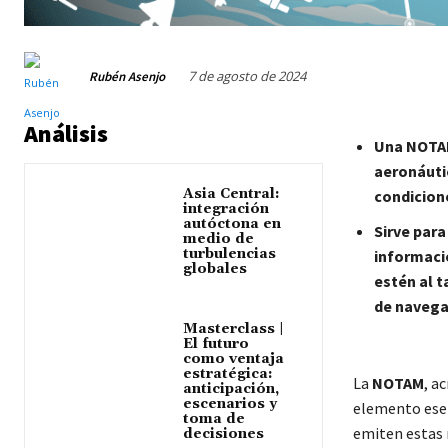
7 de agosto de 2024
Rubén Asenjo
Análisis
Una NOTAM 
aeronáutic
Asia Central:
condicion
integración
autóctona en
Sirve para
medio de
turbulencias
informaci
globales
estén al t
de navegac
Masterclass |
El futuro
como ventaja
estratégica:
La
NOTAM
, a
anticipación,
escenarios y
elemento esen
toma de
emiten estas 
decisiones