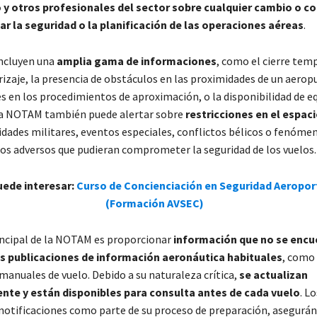
o y otros profesionales del sector sobre cualquier cambio o c
r la seguridad o la planificación de las operaciones aéreas
.
incluyen una
amplia gama de informaciones
, como el cierre tem
rizaje, la presencia de obstáculos en las proximidades de un aerop
s en los procedimientos de aproximación, o la disponibilidad de e
La NOTAM también puede alertar sobre
restricciones en el espac
vidades militares, eventos especiales, conflictos bélicos o fenóme
s adversos que pudieran comprometer la seguridad de los vuelos.
uede interesar:
Curso de Concienciación en Seguridad Aeropor
(Formación AVSEC)
incipal de la NOTAM es proporcionar
información que no se encu
las publicaciones de información aeronáutica habituales
, como 
manuales de vuelo. Debido a su naturaleza crítica,
se actualizan
te y están disponibles para consulta antes de cada vuelo
. L
 notificaciones como parte de su proceso de preparación, asegurá