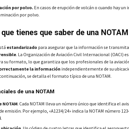
ción por polvo.
En casos de erupción de volcán o cuando hay un
aminación por polvo.
 que tienes que saber de una NOTAM
stá
estandarizado
para asegurar que la información se transmit
rensible
. La Organización de Aviación Civil Internacional (OACI) e
ra su formato, lo que garantiza que los profesionales de la aviaci
correctamente la información
independientemente de su ubicaci
 continuación, se detalla el formato típico de una NOTAM.
nciales de una NOTAM
e NOTAM
. Cada NOTAM lleva un número único que identifica el avi
 de emisión. Por ejemplo, «A1234/24» indica la NOTAM número 123
.
 ubicación
. Un código de cuatro letras que identifica el aeropuerto