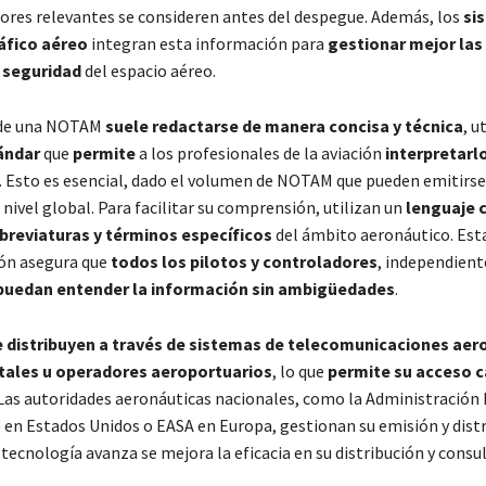
tores relevantes se consideren antes del despegue. Además, los
si
áfico aéreo
integran esta información para
gestionar mejor las 
a seguridad
del espacio aéreo.
 de una NOTAM
suele redactarse de manera concisa y técnica
, u
ándar
que
permite
a los profesionales de la aviación
interpretarl
. Esto es esencial, dado el volumen de NOTAM que pueden emitirse
nivel global. Para facilitar su comprensión, utilizan un
lenguaje 
abreviaturas y términos específicos
del ámbito aeronáutico. Est
ón asegura que
todos los pilotos y controladores
, independien
puedan entender la información sin ambigüedades
.
e distribuyen a través de sistemas de telecomunicaciones aer
ales u operadores aeroportuarios
, lo que
permite su acceso c
 Las autoridades aeronáuticas nacionales, como la Administración 
) en Estados Unidos o EASA en Europa, gestionan su emisión y distr
tecnología avanza se mejora la eficacia en su distribución y consul