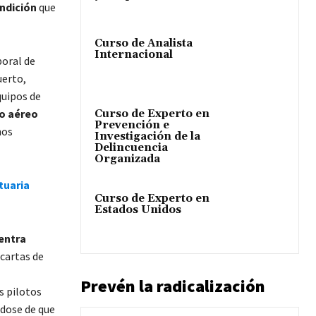
ondición
que
Curso de Analista
Internacional
poral de
uerto,
quipos de
io aéreo
Curso de Experto en
Prevención e
nos
Investigación de la
Delincuencia
Organizada
tuaria
Curso de Experto en
Estados Unidos
entra
cartas de
Prevén la radicalización
os pilotos
ndose de que