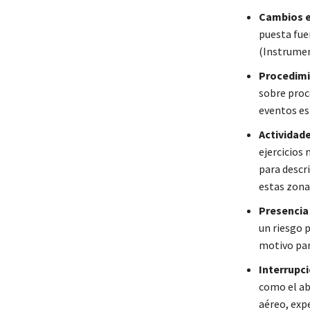
Cambios e
puesta fue
(Instrumen
Procedimi
sobre proc
eventos es
Actividade
ejercicios 
para descri
estas zona
Presencia
un riesgo 
motivo par
Interrupci
como el ab
aéreo, exp