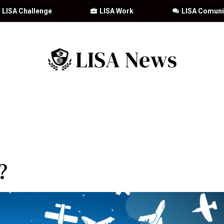
LISA Challenge
LISA Work
LISA Comun
IA
CIBERSEGURIDAD
SEGURIDAD
DDHH
FORMACIÓ
?