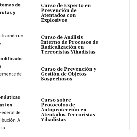
stemas de
Curso de Experto en
Prevención de
rutas y
Atentados con
Explosivos
tilizando un
Curso de Análisis
Interno de Procesos de
o
Radicalización en
Terroristas Yihadistas
codificado
a
Curso de Prevención y
temente de
Gestión de Objetos
Sospechosos
onáuticas
Curso sobre
asi en
Protocolos de
Autoprotección en
Federal de
Atentados Terroristas
Yihadistas
ibución. A
ta.