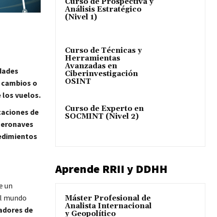
Curso de Prospectiva y
Análisis Estratégico
(Nivel 1)
Curso de Técnicas y
Herramientas
Avanzadas en
idades
Ciberinvestigación
OSINT
e cambios o
 los vuelos.
Curso de Experto en
caciones de
SOCMINT (Nivel 2)
aeronaves
cedimientos
Aprende RRII y DDHH
e un
el mundo
Máster Profesional de
Analista Internacional
ladores de
y Geopolítico