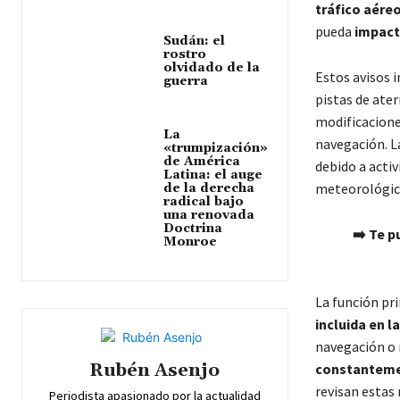
tráfico aére
pueda
impacta
Sudán: el
rostro
olvidado de la
Estos avisos 
guerra
pistas de ater
modificacione
La
navegación. 
«trumpización»
de América
debido a acti
Latina: el auge
meteorológico
de la derecha
radical bajo
una renovada
Doctrina
➡️ Te p
Monroe
La función pr
incluida en 
navegación o 
Rubén Asenjo
constantemen
revisan estas
Periodista apasionado por la actualidad