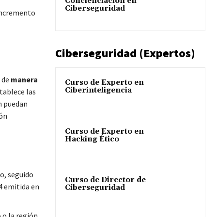
Concienciación en
Ciberseguridad
 incremento
Ciberseguridad (Expertos)
a de
manera
Curso de Experto en
Ciberinteligencia
stablece las
ón puedan
ón
Curso de Experto en
Hacking Ético
so, seguido
Curso de Director de
4 emitida en
Ciberseguridad
 o la región