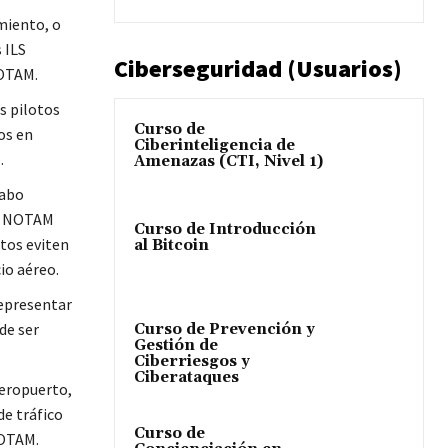
miento, o
 ILS
Ciberseguridad (Usuarios)
NOTAM.
os pilotos
Curso de
os en
Ciberinteligencia de
.
Amenazas (CTI, Nivel 1)
cabo
ten NOTAM
Curso de Introducción
otos eviten
al Bitcoin
io aéreo.
representar
de ser
Curso de Prevención y
Gestión de
Ciberriesgos y
Ciberataques
aeropuerto,
e tráfico
Curso de
NOTAM.