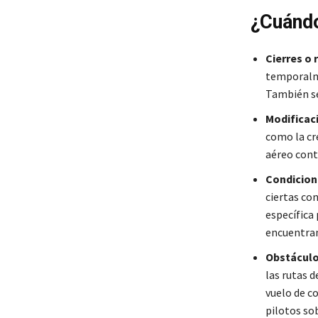
¿Cuánd
Cierres o 
temporalme
También se
Modificac
como la cr
aéreo cont
Condicion
ciertas co
específica
encuentran
Obstáculo
las rutas 
vuelo de c
pilotos so