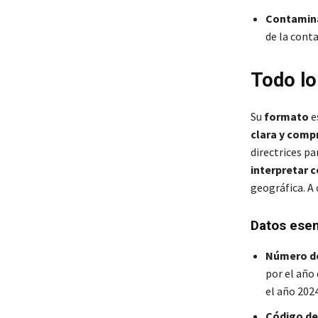
Contamina
de la cont
Todo lo
Su
formato
e
clara y comp
directrices pa
interpretar 
geográfica. A
Datos ese
Número d
por el año
el año 2024
Código de