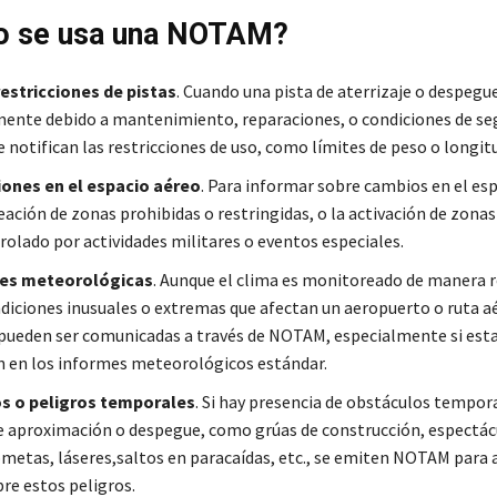
o se usa una NOTAM?
restricciones de pistas
. Cuando una pista de aterrizaje o despegue
nte debido a mantenimiento, reparaciones, o condiciones de seg
 notifican las restricciones de uso, como límites de peso o longit
iones en el espacio aéreo
. Para informar sobre cambios en el esp
eación de zonas prohibidas o restringidas, o la activación de zonas
rolado por actividades militares o eventos especiales.
es meteorológicas
. Aunque el clima es monitoreado de manera r
ndiciones inusuales o extremas que afectan un aeropuerto o ruta a
 pueden ser comunicadas a través de NOTAM, especialmente si esta
 en los informes meteorológicos estándar.
s o peligros temporales
. Si hay presencia de obstáculos tempora
de aproximación o despegue, como grúas de construcción, espectác
ometas, láseres,saltos en paracaídas, etc., se emiten NOTAM para a
bre estos peligros.