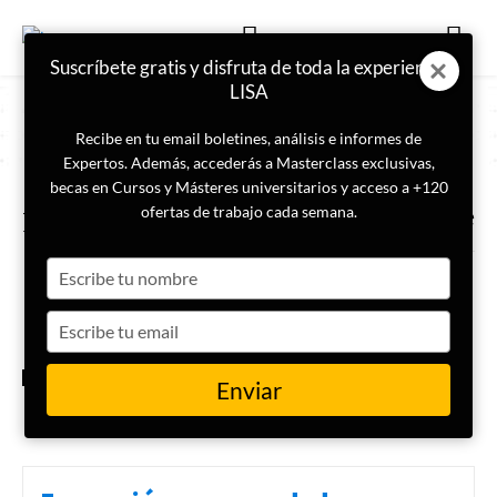
Suscríbete gratis y disfruta de toda la experiencia
LISA
Recibe en tu email boletines, análisis e informes de
Expertos. Además, accederás a Masterclass exclusivas,
becas en Cursos y Másteres universitarios y acceso a +120
ETIQUETA
perfil psicológico del delincuente
ofertas de trabajo cada semana.
Type
La importancia de la psicología
oscura y el lenguaje corporal
your
en la criminología
name
Type
your
email
CRIMINOLOGÍA
Enviar