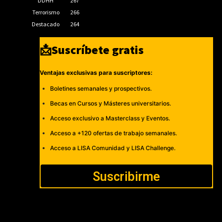
DDHH
267
Terrorismo
266
Destacado
264
📩Suscríbete gratis
Ventajas exclusivas para suscriptores:
Boletines semanales y prospectivos.
Becas en Cursos y Másteres universitarios.
Acceso exclusivo a Masterclass y Eventos.
Acceso a +120 ofertas de trabajo semanales.
Acceso a LISA Comunidad y LISA Challenge.
Suscribirme