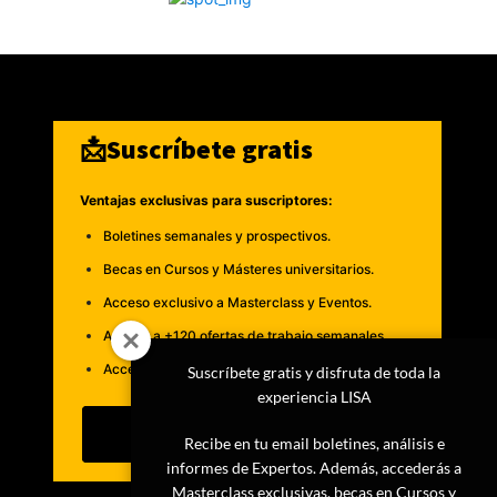
📩Suscríbete gratis
Ventajas exclusivas para suscriptores:
Boletines semanales y prospectivos.
Becas en Cursos y Másteres universitarios.
Acceso exclusivo a Masterclass y Eventos.
Acceso a +120 ofertas de trabajo semanales.
Acceso a LISA Comunidad y LISA Challenge.
Suscríbete gratis y disfruta de toda la
experiencia LISA
Suscribirme
Recibe en tu email boletines, análisis e
informes de Expertos. Además, accederás a
Masterclass exclusivas, becas en Cursos y