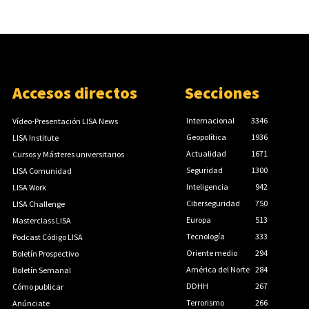
Accesos directos
Secciones
Internacional
3346
Vídeo-Presentación LISA News
Geopolítica
1936
LISA Institute
Actualidad
1671
Cursos y Másteres universitarios
Seguridad
1300
LISA Comunidad
Inteligencia
942
LISA Work
Ciberseguridad
750
LISA Challenge
Europa
513
Masterclass LISA
Tecnología
333
Podcast Código LISA
Oriente medio
294
Boletín Prospectivo
América del Norte
284
Boletín Semanal
DDHH
267
Cómo publicar
Terrorismo
266
Anúnciate