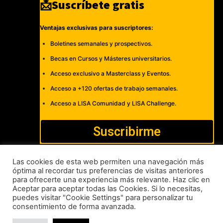
📩Suscríbete gratis
Ventajas exclusivas para suscriptores:
Boletines semanales y prospectivos.
Becas en Cursos y Másteres universitarios.
Acceso exclusivo a Masterclass y Eventos.
Acceso a +120 ofertas de trabajo semanales.
Acceso a LISA Comunidad y LISA Challenge.
Suscribirme
Las cookies de esta web permiten una navegación más
óptima al recordar tus preferencias de visitas anteriores
para ofrecerte una experiencia más relevante. Haz clic en
Cómo publicar
Anúnciate
Política de Privacidad y Cookies
Aceptar para aceptar todas las Cookies. Si lo necesitas,
puedes visitar "Cookie Settings" para personalizar tu
Aviso legal
Contacto
consentimiento de forma avanzada.
LISA News©. Creative Commons BY-NC-ND.