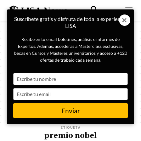
Suscríbete gratis y disfruta de toda la experiencia
LISA
Recibe en tu email boletines, análisis e informes de
Expertos. Además, accederás a Masterclass exclusivas,
becas en Cursos y Másteres universitarios y acceso a +120
ofertas de trabajo cada semana.
Type
your
name
Type
your
email
Enviar
ETIQUETA
premio nobel