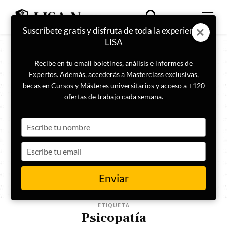
Suscríbete gratis y disfruta de toda la experiencia
LISA
Recibe en tu email boletines, análisis e informes de
Expertos. Además, accederás a Masterclass exclusivas,
becas en Cursos y Másteres universitarios y acceso a +120
ofertas de trabajo cada semana.
Type
your
name
Type
your
email
Enviar
ETIQUETA
Psicopatía