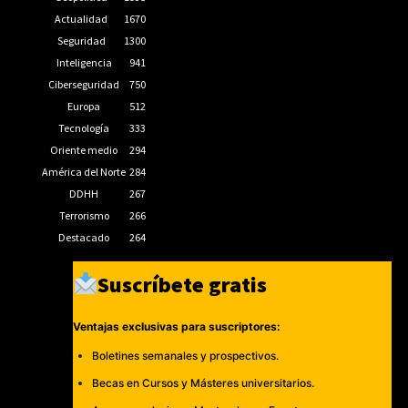
Actualidad
1670
Seguridad
1300
Inteligencia
941
Ciberseguridad
750
Europa
512
Tecnología
333
Oriente medio
294
América del Norte
284
DDHH
267
Terrorismo
266
Destacado
264
Suscríbete gratis
Ventajas exclusivas para suscriptores:
Boletines semanales y prospectivos.
Becas en Cursos y Másteres universitarios.