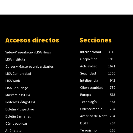
Accesos directos
Secciones
Internacional
3346
Vídeo-Presentación LISA News
Geopolítica
1936
LISA Institute
Actualidad
1671
Cursos y Másteres universitarios
Seguridad
1300
LISA Comunidad
Inteligencia
942
LISA Work
Ciberseguridad
750
LISA Challenge
Europa
513
Masterclass LISA
Tecnología
333
Podcast Código LISA
Oriente medio
294
Boletín Prospectivo
América del Norte
284
Boletín Semanal
DDHH
267
Cómo publicar
Terrorismo
266
Anúnciate