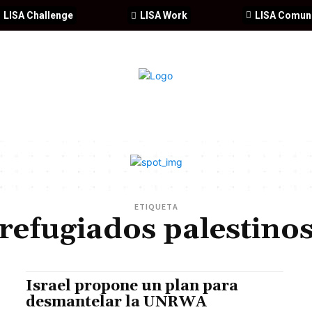
LISA Challenge
LISA Work
LISA Comun
IA
CIBERSEGURIDAD
SEGURIDAD
DDHH
FORMACIÓ
ETIQUETA
refugiados palestino
Israel propone un plan para
desmantelar la UNRWA