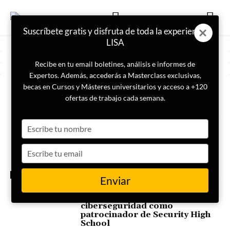
Suscríbete gratis y disfruta de toda la experiencia
LISA
Recibe en tu email boletines, análisis e informes de
Expertos. Además, accederás a Masterclass exclusivas,
becas en Cursos y Másteres universitarios y acceso a +120
ETIQUETA
Security High School
ofertas de trabajo cada semana.
Type
«La información que se
comparte, se multiplica»:
your
Eduardo Sánchez sobre
name
Type
Security High School
your
email
CIBERSEGURIDAD
Enviar
LISA Institute refuerza su
compromiso con la
ciberseguridad como
patrocinador de Security High
School