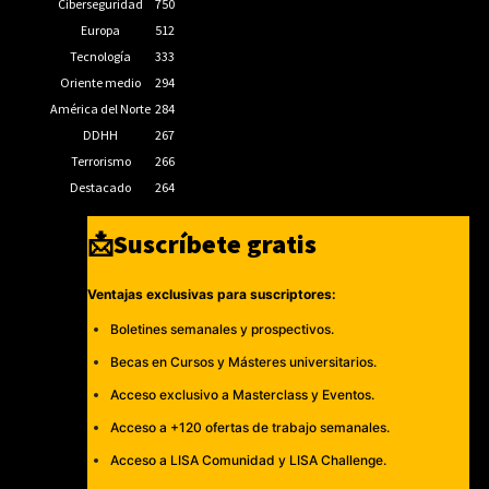
Ciberseguridad
750
Europa
512
Tecnología
333
Oriente medio
294
América del Norte
284
DDHH
267
Terrorismo
266
Destacado
264
📩Suscríbete gratis
Ventajas exclusivas para suscriptores:
Boletines semanales y prospectivos.
Becas en Cursos y Másteres universitarios.
Acceso exclusivo a Masterclass y Eventos.
Acceso a +120 ofertas de trabajo semanales.
Acceso a LISA Comunidad y LISA Challenge.